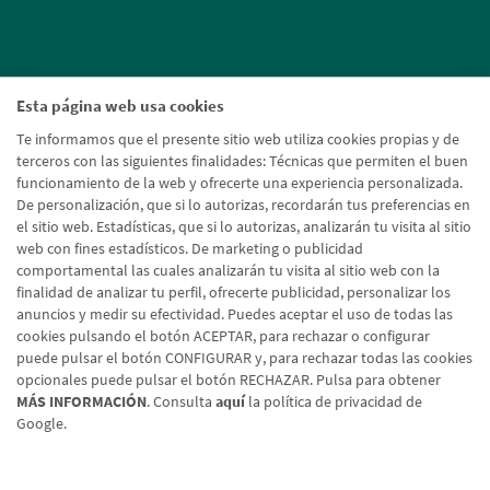
Esta página web usa cookies
Te informamos que el presente sitio web utiliza cookies propias y de
terceros con las siguientes finalidades: Técnicas que permiten el buen
funcionamiento de la web y ofrecerte una experiencia personalizada.
De personalización, que si lo autorizas, recordarán tus preferencias en
el sitio web. Estadísticas, que si lo autorizas, analizarán tu visita al sitio
web con fines estadísticos. De marketing o publicidad
comportamental las cuales analizarán tu visita al sitio web con la
finalidad de analizar tu perfil, ofrecerte publicidad, personalizar los
anuncios y medir su efectividad. Puedes aceptar el uso de todas las
cookies pulsando el botón ACEPTAR, para rechazar o configurar
puede pulsar el botón CONFIGURAR y, para rechazar todas las cookies
opcionales puede pulsar el botón RECHAZAR. Pulsa para obtener
MÁS INFORMACIÓN
. Consulta
aquí
la política de privacidad de
Google.
Aviso legal
Política de cookies
Protección de datos
Tipos de cambio
© Caja Rural de Navarra, 2026. Todos los derechos reservados.