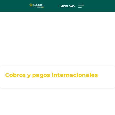
Skip
EMPRESAS
to
main
contentt
Cobros y pagos internacionales