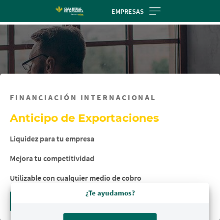
Skip
EMPRESAS
to
main
contentt
FINANCIACIÓN INTERNACIONAL
Anticipo de Exportaciones
Liquidez para tu empresa
Mejora tu competitividad
Utilizable con cualquier medio de cobro
¿Te ayudamos?
Solicitar asesoramiento