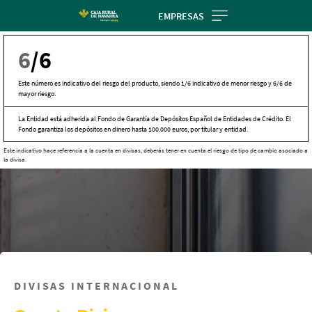
Skip
EMPRESAS
to
main
6
/6
contentt
Este número es indicativo del riesgo del producto, siendo 1/6 indicativo de menor riesgo y 6/6 de
mayor riesgo.
La Entidad está adherida al Fondo de Garantía de Depósitos Español de Entidades de Crédito. El
Fondo garantiza los depósitos en dinero hasta 100.000 euros, por titular y entidad.
Este indicativo hace referencia a la cuenta en divisas, deberás tener en cuenta el riesgo de tipo de cambio asociado a
la divisa.
DIVISAS INTERNACIONAL