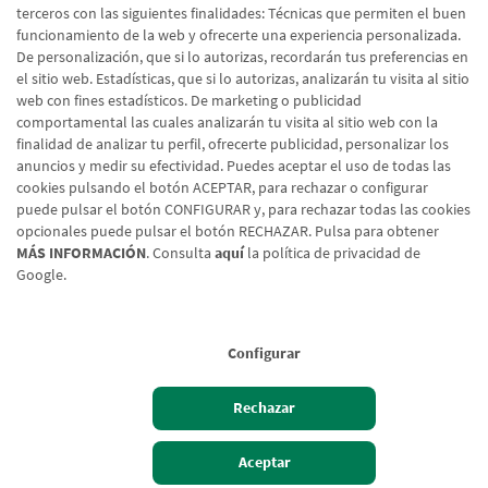
terceros con las siguientes finalidades: Técnicas que permiten el buen
funcionamiento de la web y ofrecerte una experiencia personalizada.
De personalización, que si lo autorizas, recordarán tus preferencias en
el sitio web. Estadísticas, que si lo autorizas, analizarán tu visita al sitio
web con fines estadísticos. De marketing o publicidad
comportamental las cuales analizarán tu visita al sitio web con la
finalidad de analizar tu perfil, ofrecerte publicidad, personalizar los
anuncios y medir su efectividad. Puedes aceptar el uso de todas las
cookies pulsando el botón ACEPTAR, para rechazar o configurar
puede pulsar el botón CONFIGURAR y, para rechazar todas las cookies
opcionales puede pulsar el botón RECHAZAR. Pulsa para obtener
MÁS INFORMACIÓN
. Consulta
aquí
la política de privacidad de
Google.
Aviso legal
Política de cookies
Protección de datos
Tipos de cambio
© Caja Rural de Navarra, 2026. Todos los derechos reservados.
Configurar
Rechazar
Hazte cliente
Acceso cliente
Aceptar