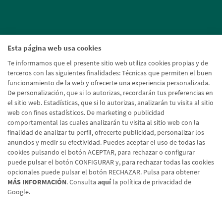
Esta página web usa cookies
Te informamos que el presente sitio web utiliza cookies propias y de
terceros con las siguientes finalidades: Técnicas que permiten el buen
funcionamiento de la web y ofrecerte una experiencia personalizada.
De personalización, que si lo autorizas, recordarán tus preferencias en
el sitio web. Estadísticas, que si lo autorizas, analizarán tu visita al sitio
web con fines estadísticos. De marketing o publicidad
comportamental las cuales analizarán tu visita al sitio web con la
finalidad de analizar tu perfil, ofrecerte publicidad, personalizar los
anuncios y medir su efectividad. Puedes aceptar el uso de todas las
cookies pulsando el botón ACEPTAR, para rechazar o configurar
puede pulsar el botón CONFIGURAR y, para rechazar todas las cookies
opcionales puede pulsar el botón RECHAZAR. Pulsa para obtener
MÁS INFORMACIÓN
. Consulta
aquí
la política de privacidad de
Google.
Aviso legal
Política de cookies
Protección de datos
Tipos de cambio
© Caja Rural de Navarra, 2026. Todos los derechos reservados.