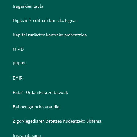
Iragarkien taula
Higiezin kredituari buruzko legea
Kapital zuriketen kontrako prebentzioa
MiFID
PRIIPS
EMIR
PSD2 - Ordainketa zerbitzuak
Balioen gaineko araudia
Zigor-legediaren Betetzea Kudeatzeko Sistema
Irisgarritasuna