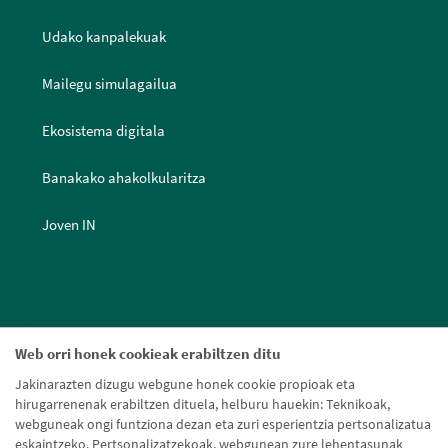
Udako kanpalekuak
Mailegu simulagailua
Ekosistema digitala
Banakako ahakolkularitza
Joven IN
Web orri honek cookieak erabiltzen ditu
Jakinarazten dizugu webgune honek cookie propioak eta
hirugarrenenak erabiltzen dituela, helburu hauekin: Teknikoak,
webguneak ongi funtziona dezan eta zuri esperientzia pertsonalizatua
eskaintzeko. Pertsonalizatzekoak, webgunean zure lehentasunak