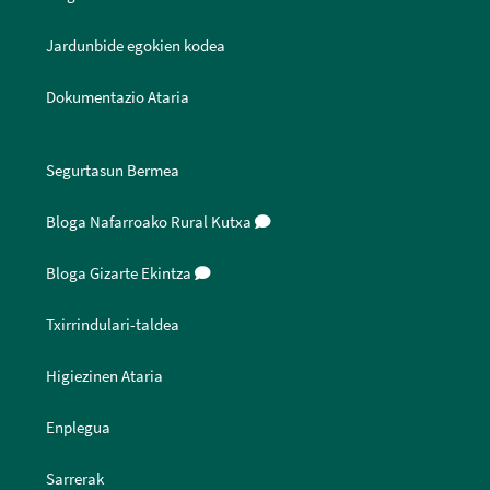
Jardunbide egokien kodea
Dokumentazio Ataria
Segurtasun Bermea
Bloga Nafarroako Rural Kutxa
Bloga Gizarte Ekintza
Txirrindulari-taldea
Higiezinen Ataria
Enplegua
Sarrerak