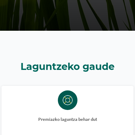
Laguntzeko gaude
Premiazko laguntza behar dut