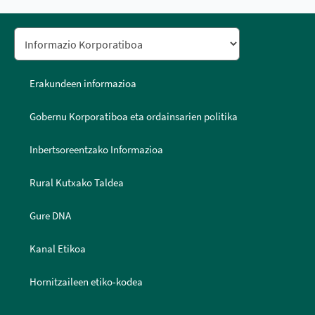
Erakundeen informazioa
Gobernu Korporatiboa eta ordainsarien politika
Inbertsoreentzako Informazioa
Rural Kutxako Taldea
Gure DNA
Kanal Etikoa
Hornitzaileen etiko-kodea