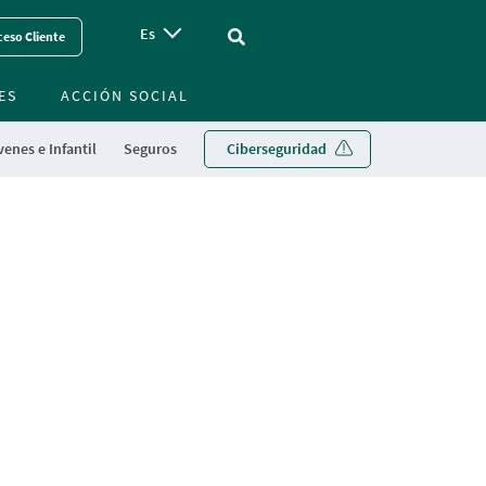
Es
Vinculo - Buscar en la web
eso Cliente
ES
ACCIÓN SOCIAL
enes e Infantil
Seguros
Ciberseguridad