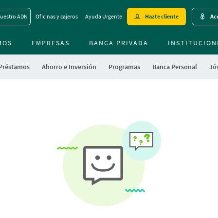
Skip
uestro ADN
Oficinas y cajeros
Ayuda Urgente
Hazte cliente
Acc
to
main
MOS
EMPRESAS
BANCA PRIVADA
contentt
INSTITUCION
 Préstamos
Ahorro e Inversión
Programas
Banca Personal
Jóv