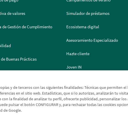
os de pago
Campamentos de verano
iva de valores
Simulador de préstamos
a de Gestión de Cumplimiento
Ecosistema digital
Asesoramiento Especializado
ilidad
Hazte cliente
 de Buenas Prácticas
Joven IN
 de Documentación
Solicitud de moneda extranjera
ropias y de terceros con las siguientes finalidades: Técnicas que permiten e
erencias en el sitio web. Estadísticas, que si lo autorizas, analizarán tu visit
 con la finalidad de analizar tu perfil, ofrecerte publicidad, personalizar lo
uede pulsar el botón CONFIGURAR y, para rechazar todas las cookies opci
dad de Google.
egal
Política de cookies
Protección de datos
Tipos de