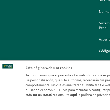
Servici
Normat
Sistem
Penal
Accesib
Código
Portal
Esta página web usa cookies
Te informamos que el presente sitio web utiliza cookies p
De personalización, que si lo autorizas, recordarán tus pref
comportamental las cuales analizarán tu visita al sitio web
pulsando el botón ACEPTAR, para rechazar o configurar p
MÁS INFORMACIÓN
. Consulta
aquí
la política de privaci
Aviso l