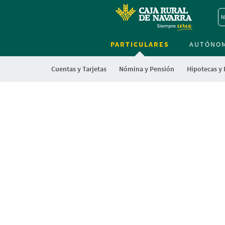
N
PARTICULARES
AUTÓNO
Cuentas y Tarjetas
Nómina y Pensión
Hipotecas y
Cargando
contenido,
por
favor
espere...