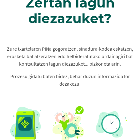
Zertan lagun
diezazuket?
Zure txartelaren PINa gogoratzen, sinadura-kodea eskatzen,
erosketa bat atzeratzen edo helbideratutako ordainagiri bat
kontsultatzen lagun diezazuket... bizkor eta arin.
Prozesu gidatu baten bidez, behar duzun informazioa lor
dezakezu.