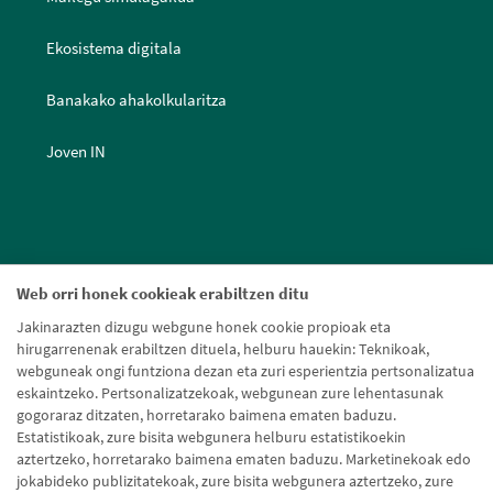
Ekosistema digitala
Banakako ahakolkularitza
Joven IN
Web orri honek cookieak erabiltzen ditu
Jakinarazten dizugu webgune honek cookie propioak eta
hirugarrenenak erabiltzen dituela, helburu hauekin: Teknikoak,
webguneak ongi funtziona dezan eta zuri esperientzia pertsonalizatua
eskaintzeko. Pertsonalizatzekoak, webgunean zure lehentasunak
gogoraraz ditzaten, horretarako baimena ematen baduzu.
Estatistikoak, zure bisita webgunera helburu estatistikoekin
aztertzeko, horretarako baimena ematen baduzu. Marketinekoak edo
jokabideko publizitatekoak, zure bisita webgunera aztertzeko, zure