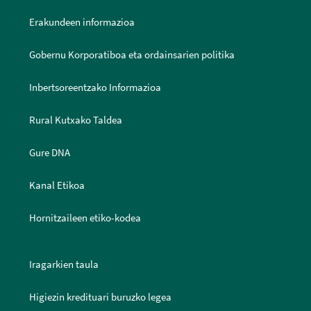
Erakundeen informazioa
Gobernu Korporatiboa eta ordainsarien politika
Inbertsoreentzako Informazioa
Rural Kutxako Taldea
Gure DNA
Kanal Etikoa
Hornitzaileen etiko-kodea
Iragarkien taula
Higiezin kredituari buruzko legea