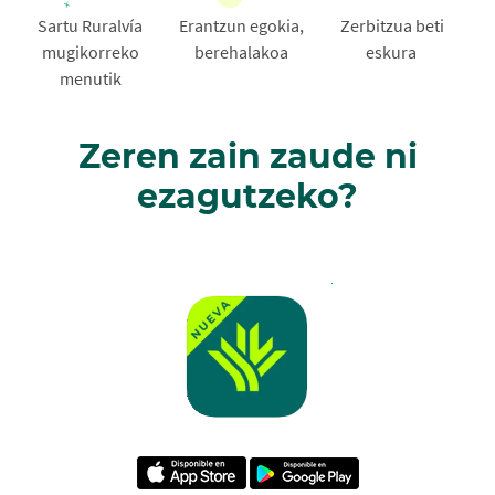
Sartu Ruralvía
Erantzun egokia,
Zerbitzua beti
mugikorreko
berehalakoa
eskura
menutik
Zeren zain zaude ni
ezagutzeko?