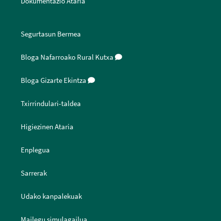
Dokumentazio Ataria
Segurtasun Bermea
Bloga Nafarroako Rural Kutxa
Bloga Gizarte Ekintza
Txirrindulari-taldea
Higiezinen Ataria
Enplegua
Sarrerak
Udako kanpalekuak
Mailegu simulagailua