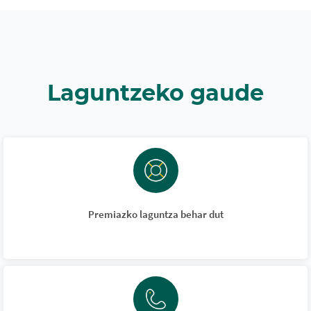
Laguntzeko gaude
Premiazko laguntza behar dut