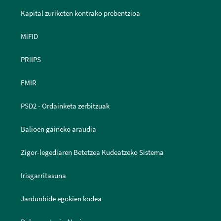
Kapital zuriketen kontrako prebentzioa
MiFID
PRIIPS
EMIR
PSD2 - Ordainketa zerbitzuak
Balioen gaineko araudia
Zigor-legediaren Betetzea Kudeatzeko Sistema
Irisgarritasuna
Jardunbide egokien kodea