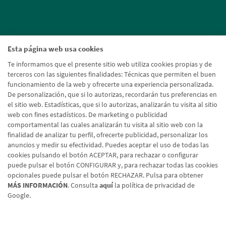
Esta página web usa cookies
Te informamos que el presente sitio web utiliza cookies propias y de
terceros con las siguientes finalidades: Técnicas que permiten el buen
funcionamiento de la web y ofrecerte una experiencia personalizada.
De personalización, que si lo autorizas, recordarán tus preferencias en
el sitio web. Estadísticas, que si lo autorizas, analizarán tu visita al sitio
web con fines estadísticos. De marketing o publicidad
comportamental las cuales analizarán tu visita al sitio web con la
finalidad de analizar tu perfil, ofrecerte publicidad, personalizar los
anuncios y medir su efectividad. Puedes aceptar el uso de todas las
cookies pulsando el botón ACEPTAR, para rechazar o configurar
puede pulsar el botón CONFIGURAR y, para rechazar todas las cookies
opcionales puede pulsar el botón RECHAZAR. Pulsa para obtener
MÁS INFORMACIÓN
. Consulta
aquí
la política de privacidad de
Google.
Aviso legal
Política de cookies
Protección de datos
Tipos de cambio
© Caja Rural de Navarra, 2026. Todos los derechos reservados.