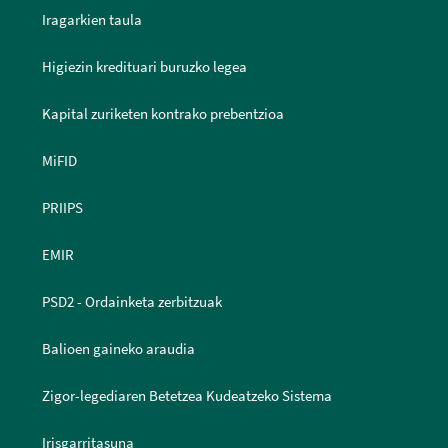
Iragarkien taula
Higiezin kredituari buruzko legea
Kapital zuriketen kontrako prebentzioa
MiFID
PRIIPS
EMIR
PSD2 - Ordainketa zerbitzuak
Balioen gaineko araudia
Zigor-legediaren Betetzea Kudeatzeko Sistema
Irisgarritasuna