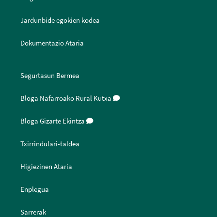
Jardunbide egokien kodea
Dokumentazio Ataria
Segurtasun Bermea
Bloga Nafarroako Rural Kutxa
Bloga Gizarte Ekintza
Txirrindulari-taldea
Higiezinen Ataria
Enplegua
Sarrerak