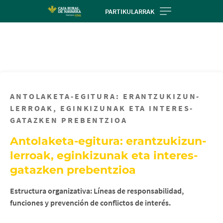
Skip
PARTIKULARRAK
to
main
contentt
ANTOLAKETA-EGITURA: ERANTZUKIZUN-
LERROAK, EGINKIZUNAK ETA INTERES-
GATAZKEN PREBENTZIOA
Antolaketa-egitura: erantzukizun-
lerroak, eginkizunak eta interes-
gatazken prebentzioa
Estructura organizativa: Líneas de responsabilidad,
funciones y prevención de conflictos de interés.