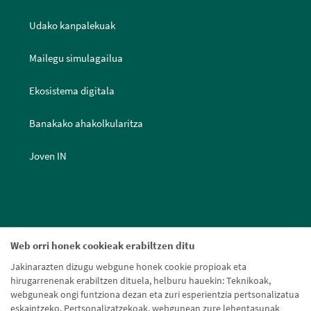
Udako kanpalekuak
Mailegu simulagailua
Ekosistema digitala
Banakako ahakolkularitza
Joven IN
Web orri honek cookieak erabiltzen ditu
Jakinarazten dizugu webgune honek cookie propioak eta
hirugarrenenak erabiltzen dituela, helburu hauekin: Teknikoak,
webguneak ongi funtziona dezan eta zuri esperientzia pertsonalizatua
eskaintzeko. Pertsonalizatzekoak, webgunean zure lehentasunak