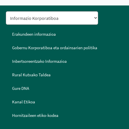
Erakundeen informazioa
Gobernu Korporatiboa eta ordainsarien politika
Inbertsoreentzako Informazioa
Rural Kutxako Taldea
Gure DNA
Kanal Etikoa
Hornitzaileen etiko-kodea