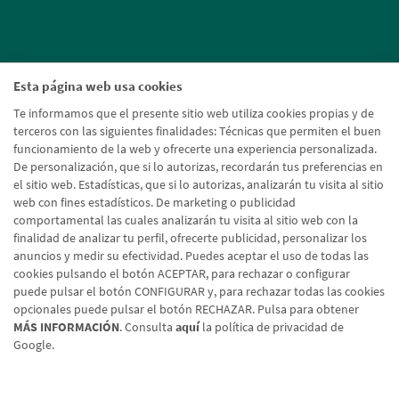
Esta página web usa cookies
Te informamos que el presente sitio web utiliza cookies propias y de
terceros con las siguientes finalidades: Técnicas que permiten el buen
funcionamiento de la web y ofrecerte una experiencia personalizada.
De personalización, que si lo autorizas, recordarán tus preferencias en
el sitio web. Estadísticas, que si lo autorizas, analizarán tu visita al sitio
web con fines estadísticos. De marketing o publicidad
comportamental las cuales analizarán tu visita al sitio web con la
finalidad de analizar tu perfil, ofrecerte publicidad, personalizar los
anuncios y medir su efectividad. Puedes aceptar el uso de todas las
cookies pulsando el botón ACEPTAR, para rechazar o configurar
puede pulsar el botón CONFIGURAR y, para rechazar todas las cookies
opcionales puede pulsar el botón RECHAZAR. Pulsa para obtener
MÁS INFORMACIÓN
. Consulta
aquí
la política de privacidad de
Google.
Aviso legal
Política de cookies
Protección de datos
Tipos de cambio
© Caja Rural de Navarra, 2026. Todos los derechos reservados.