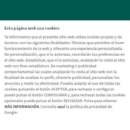
Esta página web usa cookies
Te informamos que el presente sitio web utiliza cookies propias y de
terceros con las siguientes finalidades: Técnicas que permiten el buen
funcionamiento de la web y ofrecerte una experiencia personalizada.
De personalización, que si lo autorizas, recordarán tus preferencias en
el sitio web. Estadísticas, que si lo autorizas, analizarán tu visita al sitio
web con fines estadísticos. De marketing o publicidad
comportamental las cuales analizarán tu visita al sitio web con la
finalidad de analizar tu perfil, ofrecerte publicidad, personalizar los
anuncios y medir su efectividad. Puedes aceptar el uso de todas las
cookies pulsando el botón ACEPTAR, para rechazar o configurar
puede pulsar el botón CONFIGURAR y, para rechazar todas las cookies
opcionales puede pulsar el botón RECHAZAR. Pulsa para obtener
MÁS INFORMACIÓN
. Consulta
aquí
la política de privacidad de
Google.
Aviso legal
Política de cookies
Protección de datos
Tipos de cambio
© Caja Rural de Navarra, 2026. Todos los derechos reservados.