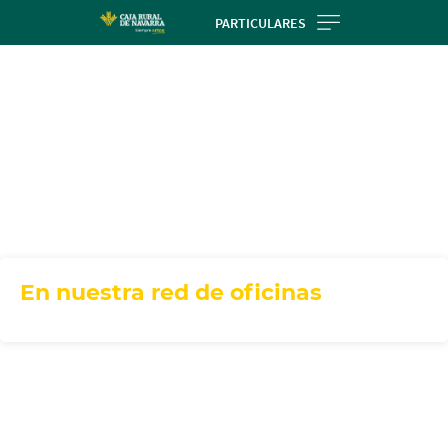
Skip
PARTICULARES
to
main
contentt
En nuestra red de oficinas