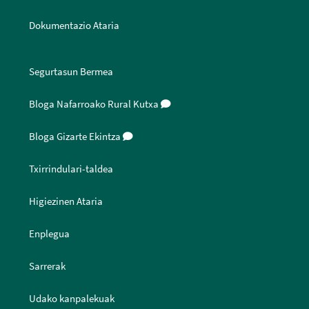
Dokumentazio Ataria
Segurtasun Bermea
Bloga Nafarroako Rural Kutxa
Bloga Gizarte Ekintza
Txirrindulari-taldea
Higiezinen Ataria
Enplegua
Sarrerak
Udako kanpalekuak