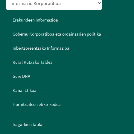
Erakundeen informazioa
Gobernu Korporatiboa eta ordainsarien politika
Inbertsoreentzako Informazioa
Rural Kutxako Taldea
Gure DNA
Kanal Etikoa
Hornitzaileen etiko-kodea
Iragarkien taula