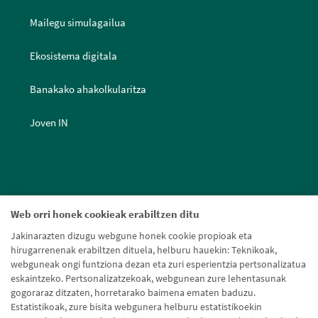
Mailegu simulagailua
Ekosistema digitala
Banakako ahakolkularitza
Joven IN
Web orri honek cookieak erabiltzen ditu
Jakinarazten dizugu webgune honek cookie propioak eta
hirugarrenenak erabiltzen dituela, helburu hauekin: Teknikoak,
webguneak ongi funtziona dezan eta zuri esperientzia pertsonalizatua
eskaintzeko. Pertsonalizatzekoak, webgunean zure lehentasunak
gogoraraz ditzaten, horretarako baimena ematen baduzu.
Estatistikoak, zure bisita webgunera helburu estatistikoekin