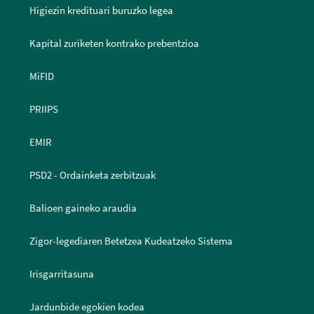
Higiezin kredituari buruzko legea
Kapital zuriketen kontrako prebentzioa
MiFID
PRIIPS
EMIR
PSD2 - Ordainketa zerbitzuak
Balioen gaineko araudia
Zigor-legediaren Betetzea Kudeatzeko Sistema
Irisgarritasuna
Jardunbide egokien kodea