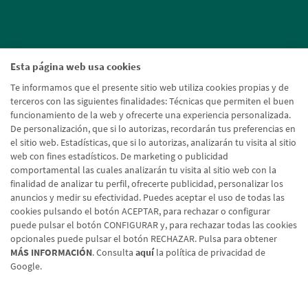
Esta página web usa cookies
Te informamos que el presente sitio web utiliza cookies propias y de
terceros con las siguientes finalidades: Técnicas que permiten el buen
funcionamiento de la web y ofrecerte una experiencia personalizada.
De personalización, que si lo autorizas, recordarán tus preferencias en
el sitio web. Estadísticas, que si lo autorizas, analizarán tu visita al sitio
web con fines estadísticos. De marketing o publicidad
comportamental las cuales analizarán tu visita al sitio web con la
finalidad de analizar tu perfil, ofrecerte publicidad, personalizar los
anuncios y medir su efectividad. Puedes aceptar el uso de todas las
cookies pulsando el botón ACEPTAR, para rechazar o configurar
puede pulsar el botón CONFIGURAR y, para rechazar todas las cookies
opcionales puede pulsar el botón RECHAZAR. Pulsa para obtener
MÁS INFORMACIÓN
. Consulta
aquí
la política de privacidad de
Google.
Aviso legal
Política de cookies
Protección de datos
Tipos de cambio
© Caja Rural de Navarra, 2026. Todos los derechos reservados.