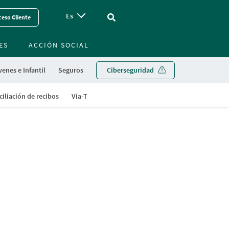
Es
Vinculo - Buscar en la web
eso Cliente
ES
ACCIÓN SOCIAL
enes e Infantil
Seguros
Ciberseguridad
iliación de recibos
Via-T