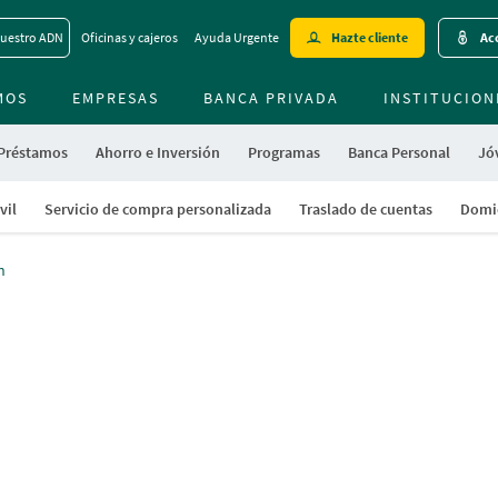
Skip
uestro ADN
Oficinas y cajeros
Ayuda Urgente
Hazte cliente
Acc
to
main
MOS
EMPRESAS
BANCA PRIVADA
contentt
INSTITUCION
 Préstamos
Ahorro e Inversión
Programas
Banca Personal
Jóv
vil
Servicio de compra personalizada
Traslado de cuentas
Domic
n