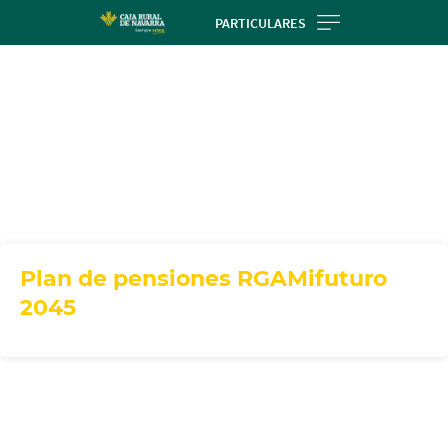
Skip
PARTICULARES
to
main
contentt
Plan de pensiones RGAMifuturo
2045