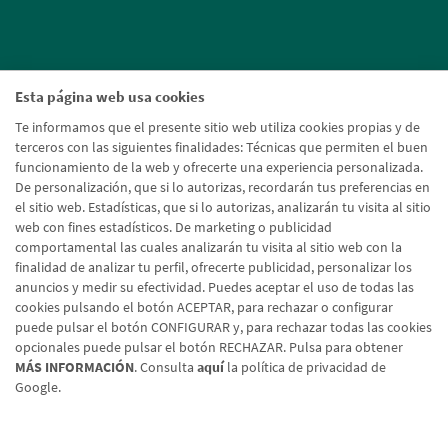
Esta página web usa cookies
Te informamos que el presente sitio web utiliza cookies propias y de
terceros con las siguientes finalidades: Técnicas que permiten el buen
funcionamiento de la web y ofrecerte una experiencia personalizada.
De personalización, que si lo autorizas, recordarán tus preferencias en
el sitio web. Estadísticas, que si lo autorizas, analizarán tu visita al sitio
web con fines estadísticos. De marketing o publicidad
comportamental las cuales analizarán tu visita al sitio web con la
finalidad de analizar tu perfil, ofrecerte publicidad, personalizar los
anuncios y medir su efectividad. Puedes aceptar el uso de todas las
cookies pulsando el botón ACEPTAR, para rechazar o configurar
puede pulsar el botón CONFIGURAR y, para rechazar todas las cookies
opcionales puede pulsar el botón RECHAZAR. Pulsa para obtener
MÁS INFORMACIÓN
. Consulta
aquí
la política de privacidad de
Google.
Aviso legal
Política de cookies
Protección de datos
Tipos de cambio
© Caja Rural de Navarra, 2026. Todos los derechos reservados.