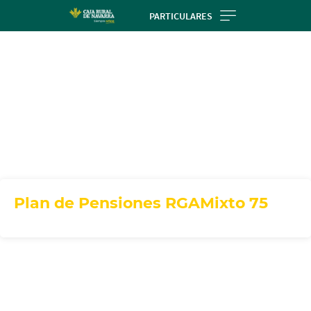
Skip
PARTICULARES
to
main
contentt
Plan de Pensiones RGAMixto 75