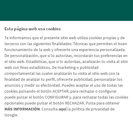
Esta página web usa cookies
Te informamos que el presente sitio web utiliza cookies propias y de
terceros con las siguientes finalidades: Técnicas que permiten el buen
funcionamiento de la web y ofrecerte una experiencia personalizada.
De personalización, que si lo autorizas, recordarán tus preferencias en
el sitio web. Estadísticas, que si lo autorizas, analizarán tu visita al sitio
web con fines estadísticos. De marketing o publicidad
comportamental las cuales analizarán tu visita al sitio web con la
finalidad de analizar tu perfil, ofrecerte publicidad, personalizar los
anuncios y medir su efectividad. Puedes aceptar el uso de todas las
cookies pulsando el botón ACEPTAR, para rechazar o configurar
puede pulsar el botón CONFIGURAR y, para rechazar todas las cookies
opcionales puede pulsar el botón RECHAZAR. Pulsa para obtener
MÁS INFORMACIÓN
. Consulta
aquí
la política de privacidad de
Google.
Aviso legal
Política de cookies
Protección de datos
Tipos de cambio
© Caja Rural de Navarra, 2026. Todos los derechos reservados.