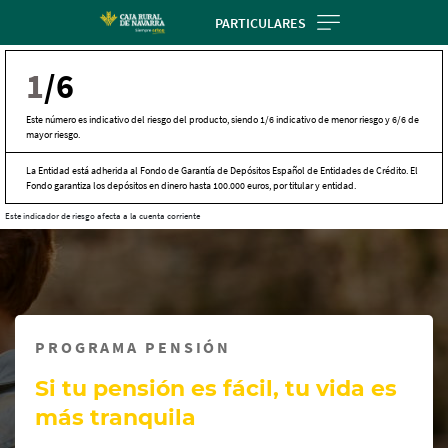
Skip
PARTICULARES
to
main
1
/6
contentt
Este número es indicativo del riesgo del producto, siendo 1/6 indicativo de menor riesgo y 6/6 de
mayor riesgo.
La Entidad está adherida al Fondo de Garantía de Depósitos Español de Entidades de Crédito. El
Fondo garantiza los depósitos en dinero hasta 100.000 euros, por titular y entidad.
Este indicador de riesgo afecta a la cuenta corriente
Cargando
contenido,
por
favor
espere...
PROGRAMA PENSIÓN
Si tu pensión es fácil, tu vida es
más tranquila