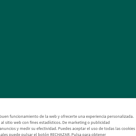
l buen funcionamiento de la web y ofrecerte una experiencia personalizada.
a al sitio web con fines estadísticos. De marketing o publicidad
s anuncios y medir su efectividad. Puedes aceptar el uso de todas las cookies
onales puede pulsar el botón RECHAZAR. Pulsa para obtener