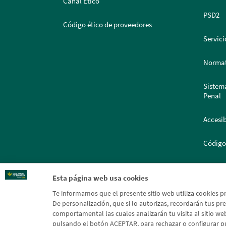
Canal Ético
PSD2
Código ético de proveedores
Servici
Normat
Sistem
Penal
Accesib
Código
Portal
Esta página web usa cookies
Te informamos que el presente sitio web utiliza cookies p
De personalización, que si lo autorizas, recordarán tus pref
comportamental las cuales analizarán tu visita al sitio web
pulsando el botón ACEPTAR, para rechazar o configurar p