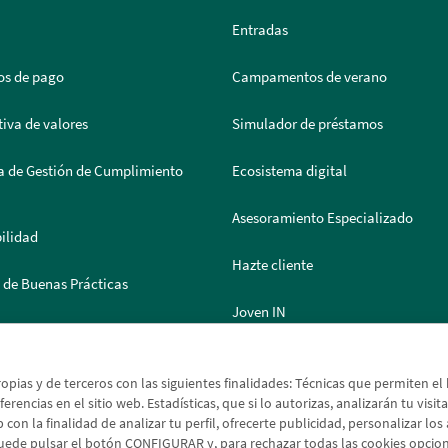
Entradas
os de pago
Campamentos de verano
iva de valores
Simulador de préstamos
a de Gestión de Cumplimiento
Ecosistema digital
Asesoramiento Especializado
ilidad
Hazte cliente
 de Buenas Prácticas
Joven IN
 de Documentación
Solicitud de moneda extranjera
ropias y de terceros con las siguientes finalidades: Técnicas que permiten e
erencias en el sitio web. Estadísticas, que si lo autorizas, analizarán tu visit
 con la finalidad de analizar tu perfil, ofrecerte publicidad, personalizar lo
uede pulsar el botón CONFIGURAR y, para rechazar todas las cookies opci