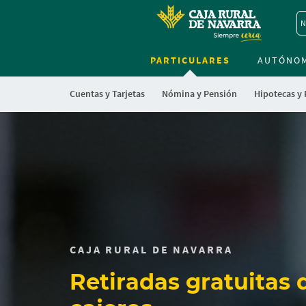
N
PARTICULARES
AUTÓNO
Cuentas y Tarjetas
Nómina y Pensión
Hipotecas y
Cargando
contenido,
por
favor
espere...
CAJA RURAL DE NAVARRA
Retiradas gratuitas 