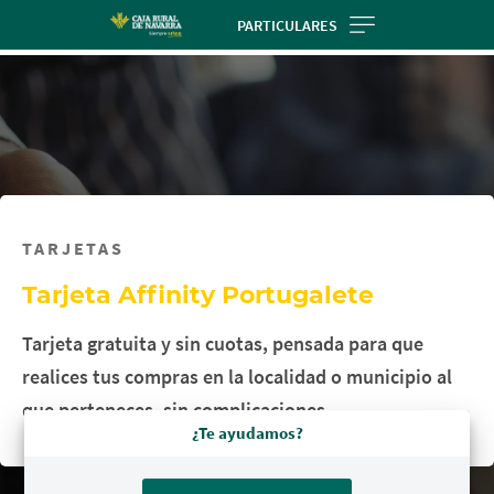
Skip
PARTICULARES
to
main
contentt
TARJETAS
Tarjeta Affinity Portugalete
Tarjeta gratuita y sin cuotas, pensada para que
realices tus compras en la localidad o municipio al
que perteneces, sin complicaciones.
¿Te ayudamos?