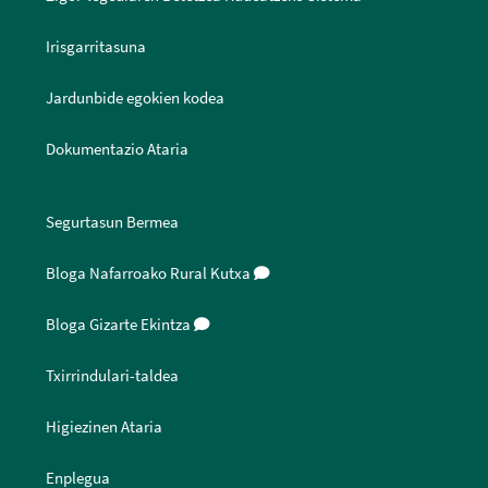
Irisgarritasuna
Jardunbide egokien kodea
Dokumentazio Ataria
Segurtasun Bermea
Bloga Nafarroako Rural Kutxa
Bloga Gizarte Ekintza
Txirrindulari-taldea
Higiezinen Ataria
Enplegua