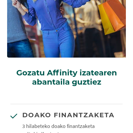
Gozatu Affinity izatearen
abantaila guztiez
DOAKO FINANTZAKETA
3 hilabeteko doako finantzaketa