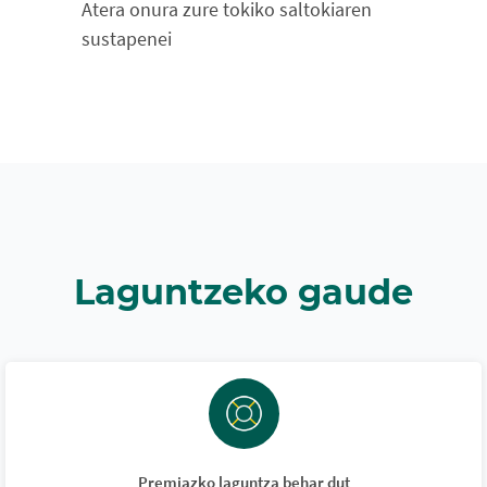
Atera onura zure tokiko saltokiaren
sustapenei
Laguntzeko gaude
Premiazko laguntza behar dut