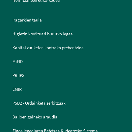
Hornitzaileen etiko-kodea
Iragarkien taula
Higiezin kredituari buruzko legea
Kapital zuriketen kontrako prebentzioa
MiFID
PRIIPS
EMIR
PSD2 - Ordainketa zerbitzuak
Balioen gaineko araudia
Zigor-legediaren Betetzea Kudeatzeko Sistema