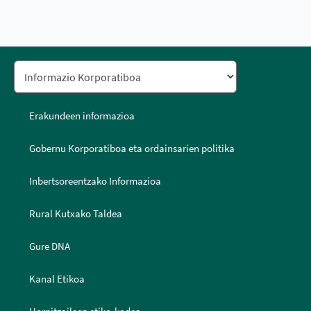
Erakundeen informazioa
Gobernu Korporatiboa eta ordainsarien politika
Inbertsoreentzako Informazioa
Rural Kutxako Taldea
Gure DNA
Kanal Etikoa