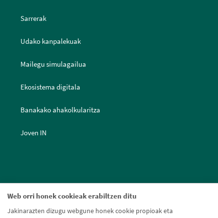
Sarrerak
Udako kanpalekuak
Mailegu simulagailua
Ekosistema digitala
Banakako ahakolkularitza
Joven IN
Web orri honek cookieak erabiltzen ditu
Jakinarazten dizugu webgune honek cookie propioak eta