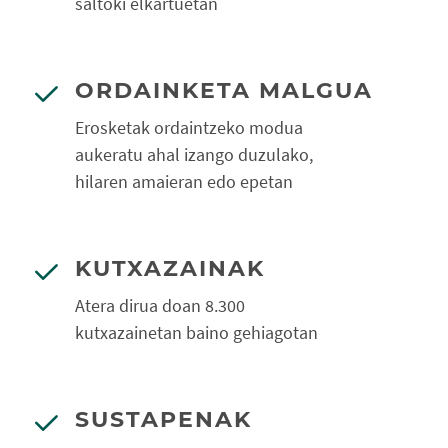
saltoki elkartuetan
ORDAINKETA MALGUA
Erosketak ordaintzeko modua
aukeratu ahal izango duzulako,
hilaren amaieran edo epetan
KUTXAZAINAK
Atera dirua doan 8.300
kutxazainetan baino gehiagotan
SUSTAPENAK