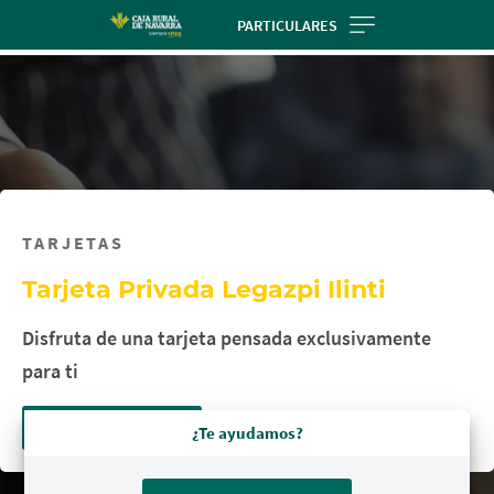
Skip
PARTICULARES
to
main
contentt
TARJETAS
Tarjeta Privada Legazpi Ilinti
Disfruta de una tarjeta pensada exclusivamente
para ti
Más información
¿Te ayudamos?