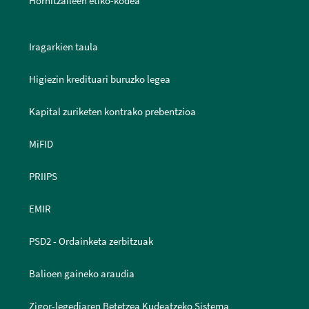
Hornitzaileen etiko-kodea
Iragarkien taula
Higiezin kredituari buruzko legea
Kapital zuriketen kontrako prebentzioa
MiFID
PRIIPS
EMIR
PSD2 - Ordainketa zerbitzuak
Balioen gaineko araudia
Zigor-legediaren Betetzea Kudeatzeko Sistema