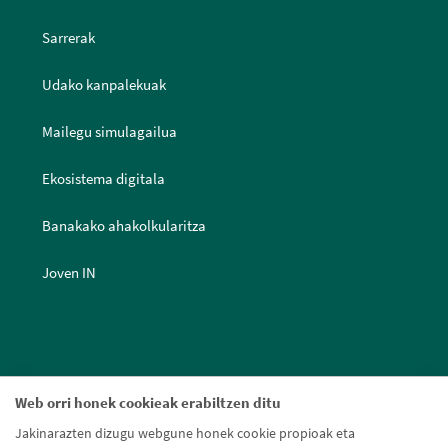
Sarrerak
Udako kanpalekuak
Mailegu simulagailua
Ekosistema digitala
Banakako ahakolkularitza
Joven IN
Web orri honek cookieak erabiltzen ditu
Jakinarazten dizugu webgune honek cookie propioak eta