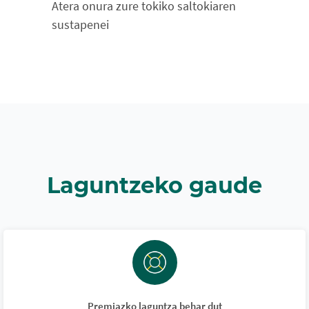
Atera onura zure tokiko saltokiaren
sustapenei
Laguntzeko gaude
Premiazko laguntza behar dut