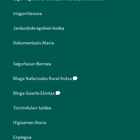
Irisgarritasuna
Jardunbide egokien kodea
Dokumentazio Ataria
Segurtasun Bermea
Bloga Nafarroako Rural Kutxa
Bloga Gizarte Ekintza
Txirrindulari-taldea
Higiezinen Ataria
Enplegua