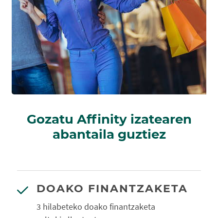
Gozatu Affinity izatearen
abantaila guztiez
DOAKO FINANTZAKETA
3 hilabeteko doako finantzaketa