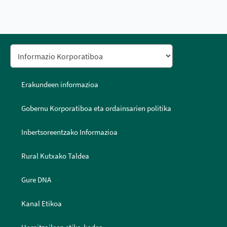
Erakundeen informazioa
Gobernu Korporatiboa eta ordainsarien politika
Inbertsoreentzako Informazioa
Rural Kutxako Taldea
Gure DNA
Kanal Etikoa