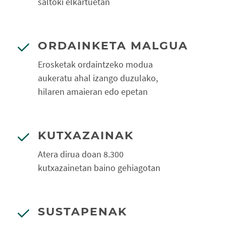
saltoki elkartuetan
ORDAINKETA MALGUA
Erosketak ordaintzeko modua
aukeratu ahal izango duzulako,
hilaren amaieran edo epetan
KUTXAZAINAK
Atera dirua doan 8.300
kutxazainetan baino gehiagotan
SUSTAPENAK