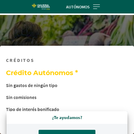
Skip
AUTÓNOMOS
to
main
contentt
CRÉDITOS
Crédito Autónomos *
Sin gastos de ningún tipo
Sin comisiones
Tipo de interés bonificado
¿Te ayudamos?
* Ventajas aplicadas al crédito promueve bonificado