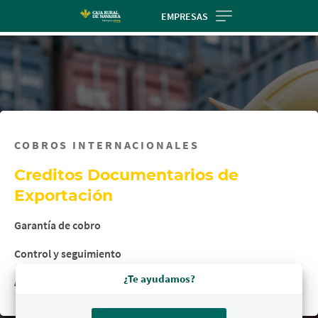
Skip
EMPRESAS
to
main
contentt
COBROS INTERNACIONALES
Creditos Documentarios de
Exportación
Garantía de cobro
Control y seguimiento
¿Te ayudamos?
Asesoramiento personalizado