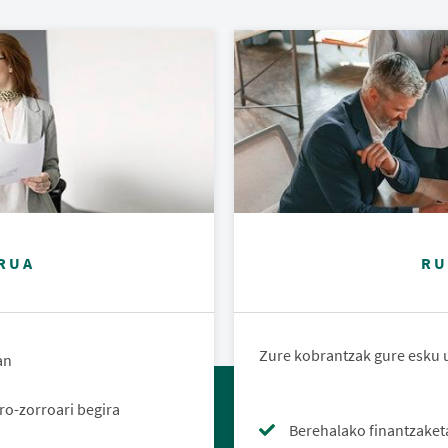
RUA
RU
Zure kobrantzak gure esku 
ean
ro-zorroari begira
Berehalako finantzaket