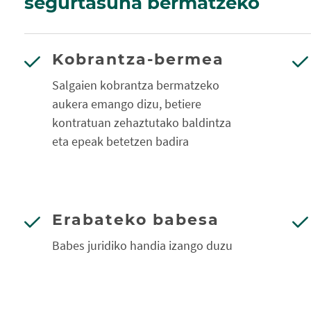
segurtasuna bermatzeko
Kobrantza-bermea
Salgaien kobrantza bermatzeko
aukera emango dizu, betiere
kontratuan zehaztutako baldintza
eta epeak betetzen badira
Erabateko babesa
Babes juridiko handia izango duzu