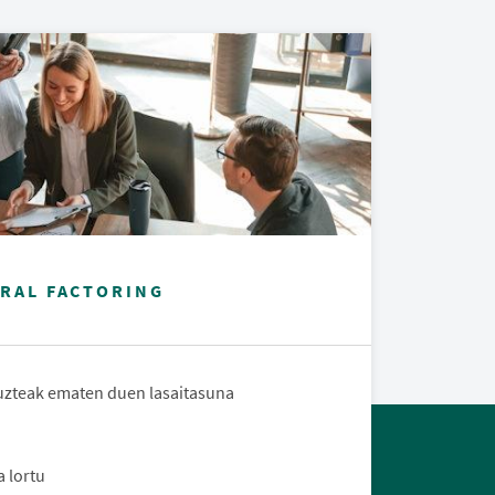
RAL FACTORING
uzteak ematen duen lasaitasuna
a lortu