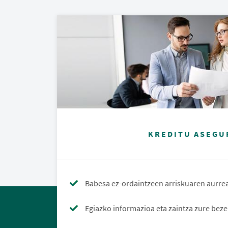
KREDITU ASEGU
Babesa ez-ordaintzeen arriskuaren aurr
Egiazko informazioa eta zaintza zure beze