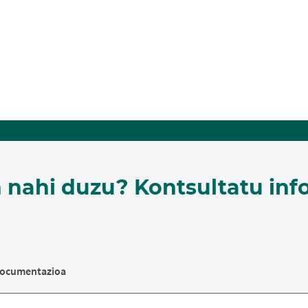
n nahi duzu? Kontsultatu inf
ocumentazioa