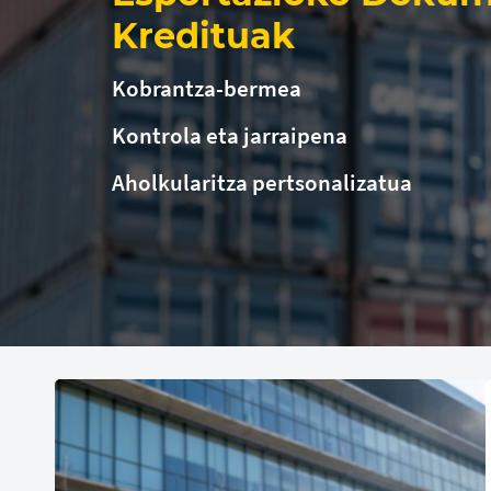
Kredituak
Kobrantza-bermea
Kontrola eta jarraipena
Aholkularitza pertsonalizatua