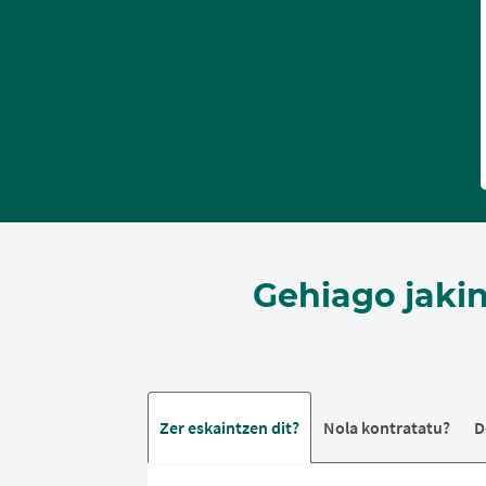
Gehiago jaki
Zer eskaintzen dit?
Nola kontratatu?
D