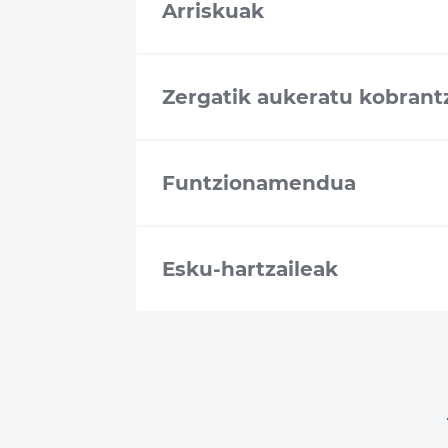
Arriskuak
Zergatik aukeratu kobran
Funtzionamendua
Esku-hartzaileak