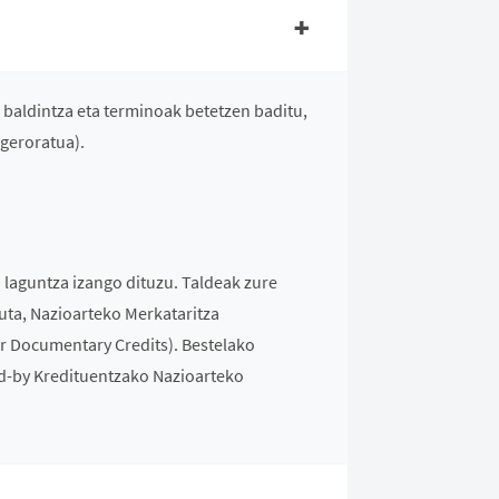
baldintza eta terminoak betetzen baditu,
geroratua).
 laguntza izango dituzu. Taldeak zure
tuta, Nazioarteko Merkataritza
r Documentary Credits). Bestelako
nd-by Kredituentzako Nazioarteko