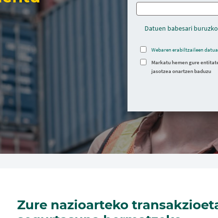
Datuen babesari buruzko
Webaren erabiltzaileen datua
Markatu hemen gure entitate
jasotzea onartzen baduzu
Zure nazioarteko transakzioet