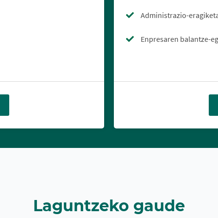
Administrazio-eragiket
Enpresaren balantze-e
Laguntzeko gaude