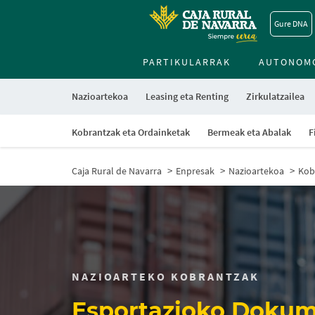
Gure DNA
PARTIKULARRAK
AUTONOM
Nazioartekoa
Leasing eta Renting
Zirkulatzailea
Kobrantzak eta Ordainketak
Bermeak eta Abalak
F
Caja Rural de Navarra
Enpresak
Nazioartekoa
Kob
NAZIOARTEKO KOBRANTZAK
Esportazioko Doku