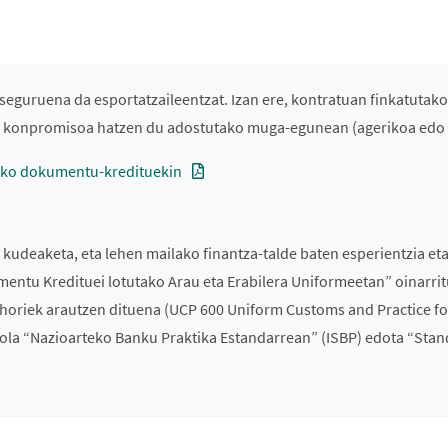
uruena da esportatzaileentzat. Izan ere, kontratuan finkatutako 
ko konpromisoa hatzen du adostutako muga-egunean (agerikoa edo 
ioko dokumentu-kredituekin
udeaketa, eta lehen mailako finantza-talde baten esperientzia eta
umentu Kredituei lotutako Arau eta Erabilera Uniformeetan” oinarri
horiek arautzen dituena (UCP 600 Uniform Customs and Practice fo
a nola “Nazioarteko Banku Praktika Estandarrean” (ISBP) edota “Sta