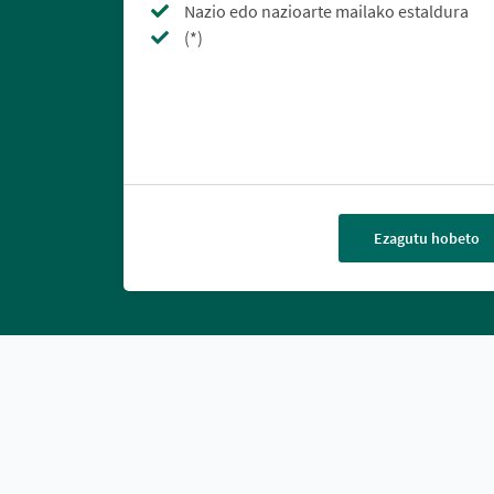
Nazio edo nazioarte mailako estaldura
(*)
Ezagutu hobeto