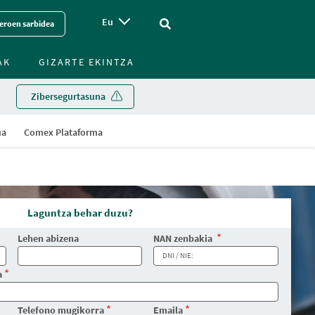
Eu
Vinculo - Buscar en la web
eroen sarbidea
AK
GIZARTE EKINTZA
Zibersegurtasuna
ua
Comex Plataforma
Laguntza behar duzu?
Lehen abizena
NAN zenbakia
a
Telefono mugikorra
Emaila