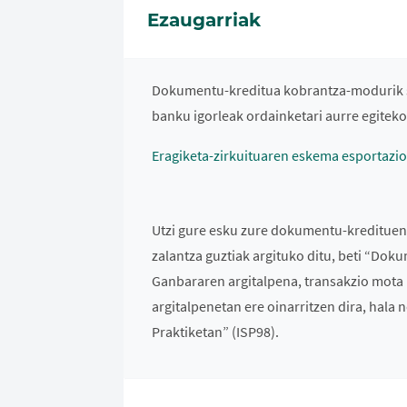
Ezaugarriak
Dokumentu-kreditua kobrantza-modurik seg
banku igorleak ordainketari aurre egite
Eragiketa-zirkuituaren eskema esportaz
Utzi gure esku zure dokumentu-kredituen k
zalantza guztiak argituko ditu, beti “Dok
Ganbararen argitalpena, transakzio mota 
argitalpenetan ere oinarritzen dira, hal
Praktiketan” (ISP98).