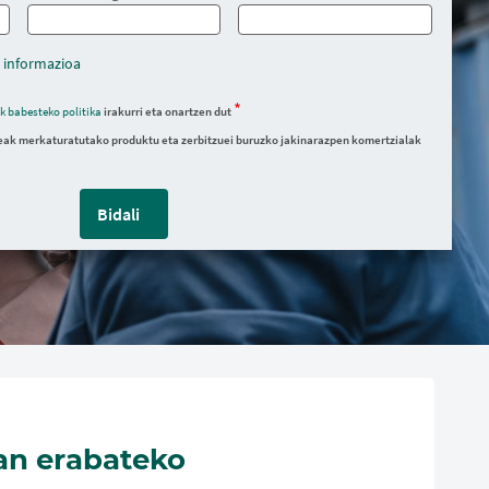
 informazioa
k babesteko politika
irakurri eta onartzen dut
ak merkaturatutako produktu eta zerbitzuei buruzko jakinarazpen komertzialak
Bidali
an erabateko