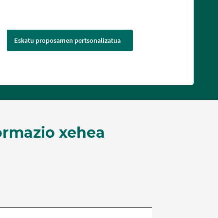
Eskatu proposamen pertsonalizatua
ormazio xehea