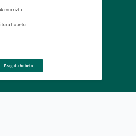
ak murriztu
gitura hobetu
Ezagutu hobeto