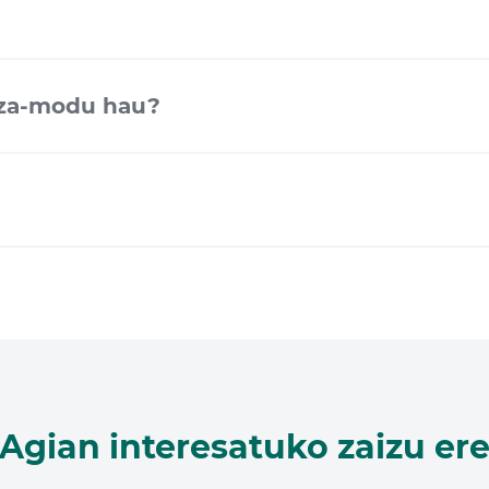
tza-modu hau?
Agian interesatuko zaizu er