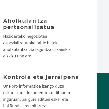
Aholkularitza
pertsonalizatua
Nazioarteko negoziotan
espezializatutako talde batek
aholkularitza eta laguntza eskainiko
dizkizu une oro
Kontrola eta jarraipena
Une oro informazioa izango duzu
eskura zure dokumentu-kredituaren
inguruan, bai gure adituei esker eta
bai Ruralviaren bitartez