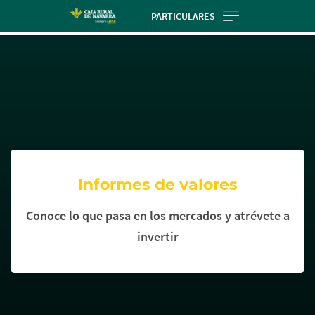
Skip
PARTICULARES
to
Cargando
main
contenido,
contentt
por
favor
espere...
Informes de valores
Conoce lo que pasa en los mercados y atrévete a
invertir