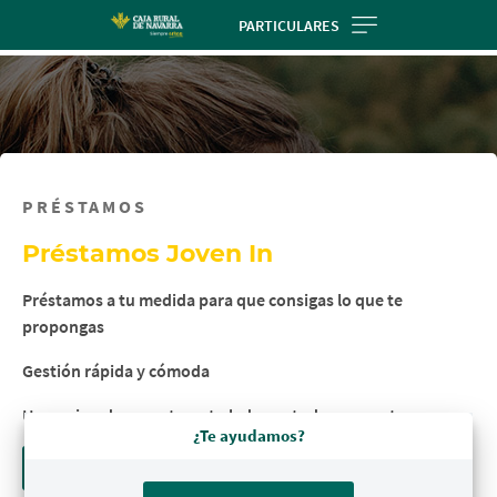
Skip
PARTICULARES
to
main
contentt
PRÉSTAMOS
Préstamos Joven In
Préstamos a tu medida para que consigas lo que te
propongas
Gestión rápida y cómoda
Un equipo de expertos a tu lado, en todo momento
¿Te ayudamos?
Visita nuestra web Joven In