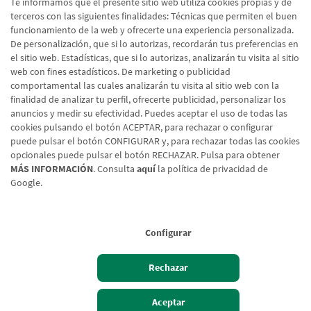
Te informamos que el presente sitio web utiliza cookies propias y de
terceros con las siguientes finalidades: Técnicas que permiten el buen
funcionamiento de la web y ofrecerte una experiencia personalizada.
De personalización, que si lo autorizas, recordarán tus preferencias en
el sitio web. Estadísticas, que si lo autorizas, analizarán tu visita al sitio
web con fines estadísticos. De marketing o publicidad
comportamental las cuales analizarán tu visita al sitio web con la
finalidad de analizar tu perfil, ofrecerte publicidad, personalizar los
anuncios y medir su efectividad. Puedes aceptar el uso de todas las
cookies pulsando el botón ACEPTAR, para rechazar o configurar
puede pulsar el botón CONFIGURAR y, para rechazar todas las cookies
opcionales puede pulsar el botón RECHAZAR. Pulsa para obtener
MÁS INFORMACIÓN
. Consulta
aquí
la política de privacidad de
Google.
Aviso legal
Política de cookies
Protección de datos
Tipos de cambio
© Caja Rural de Navarra, 2026. Todos los derechos reservados.
Configurar
Rechazar
Hazte cliente
Acceso cliente
Aceptar