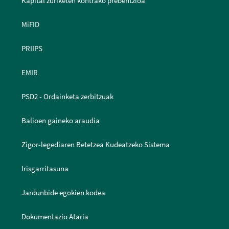
Kapital zuriketen kontrako prebentzioa
MiFID
PRIIPS
EMIR
PSD2 - Ordainketa zerbitzuak
Balioen gaineko araudia
Zigor-legediaren Betetzea Kudeatzeko Sistema
Irisgarritasuna
Jardunbide egokien kodea
Dokumentazio Ataria