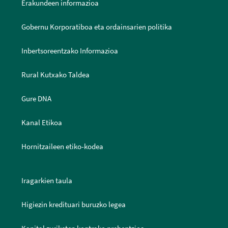
Erakundeen informazioa
Gobernu Korporatiboa eta ordainsarien politika
Inbertsoreentzako Informazioa
Rural Kutxako Taldea
Gure DNA
Kanal Etikoa
Hornitzaileen etiko-kodea
Iragarkien taula
Higiezin kredituari buruzko legea