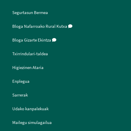
Segurtasun Bermea
Bloga Nafarroako Rural Kutxa
Bloga Gizarte Ekintza
Txirrindulari-taldea
Higiezinen Ataria
Enplegua
Sarrerak
Udako kanpalekuak
Mailegu simulagailua