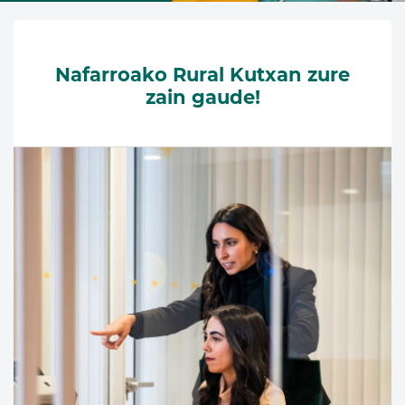
Nafarroako Rural Kutxan zure
zain gaude!