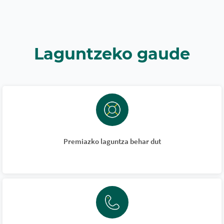
Laguntzeko gaude
Premiazko laguntza behar dut