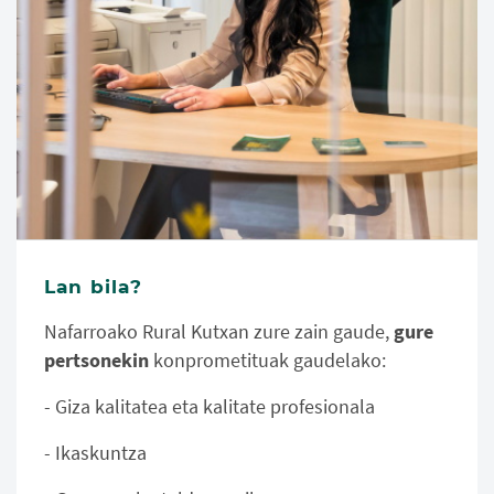
Lan bila?
Nafarroako Rural Kutxan zure zain gaude,
gure
pertsonekin
konprometituak gaudelako:
- Giza kalitatea eta kalitate profesionala
- Ikaskuntza