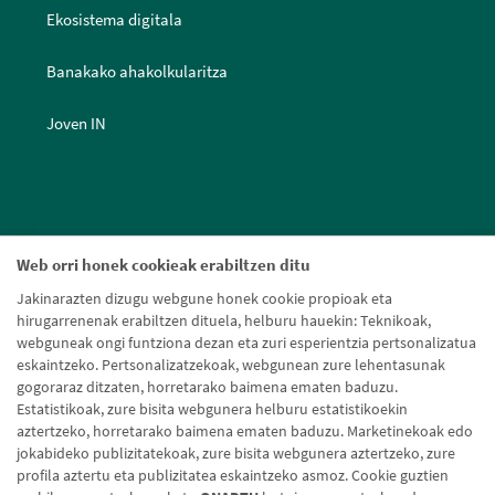
Ekosistema digitala
Banakako ahakolkularitza
Joven IN
Web orri honek cookieak erabiltzen ditu
Jakinarazten dizugu webgune honek cookie propioak eta
hirugarrenenak erabiltzen dituela, helburu hauekin: Teknikoak,
webguneak ongi funtziona dezan eta zuri esperientzia pertsonalizatua
eskaintzeko. Pertsonalizatzekoak, webgunean zure lehentasunak
gogoraraz ditzaten, horretarako baimena ematen baduzu.
Estatistikoak, zure bisita webgunera helburu estatistikoekin
aztertzeko, horretarako baimena ematen baduzu. Marketinekoak edo
jokabideko publizitatekoak, zure bisita webgunera aztertzeko, zure
profila aztertu eta publizitatea eskaintzeko asmoz. Cookie guztien