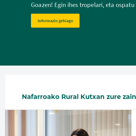
Goazen! Egin ihes tropelari, eta ospa
Informazio gehiago
Nafarroako Rural Kutxan zure zai