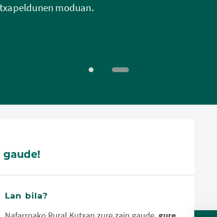
tu txapeldunen moduan.
n gaude!
Lan bila?
Nafarroako Rural Kutxan zure zain gaude,
gure