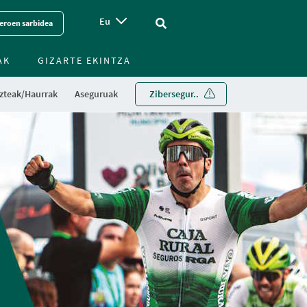
Eu
Vinculo - Buscar en la web
eroen sarbidea
AK
GIZARTE EKINTZA
zteak/Haurrak
Aseguruak
Zibersegur..