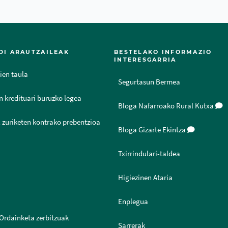
DI ARAUTZAILEAK
BESTELAKO INFORMAZIO
INTERESGARRIA
ien taula
Segurtasun Bermea
n kredituari buruzko legea
Bloga Nafarroako Rural Kutxa
 zuriketen kontrako prebentzioa
Bloga Gizarte Ekintza
Txirrindulari-taldea
Higiezinen Ataria
Enplegua
Ordainketa zerbitzuak
Sarrerak