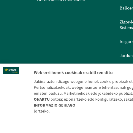
Balioe
Zigor-
Sistem
Irisgar
Jardun
Dokume
Web orri honek cookieak erabiltzen ditu
Jakinarazten dizugu webgune honek cookie propioak eta 
Pertsonalizatzekoak, webgunean zure lehentasunak gogo
ematen baduzu. Marketinekoak edo jokabideko publizitate
ONARTU
botoia; ez onartzeko edo konfiguratzeko, saka
INFORMAZIO GEHIAGO
Leg
lortzeko.