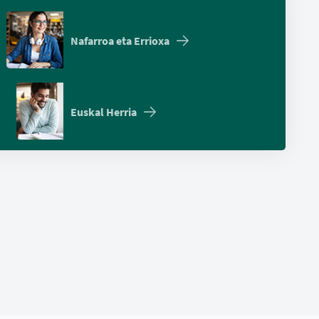
Nafarroa eta Errioxa
Euskal Herria