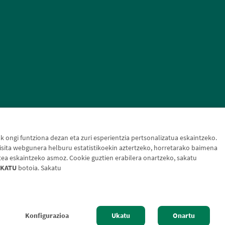
ongi funtziona dezan eta zuri esperientzia pertsonalizatua eskaintzeko.
sita webgunera helburu estatistikoekin aztertzeko, horretarako baimena
tea eskaintzeko asmoz. Cookie guztien erabilera onartzeko, sakatu
KATU
botoia. Sakatu
otak
Konfigurazioa
Ukatu
Onartu