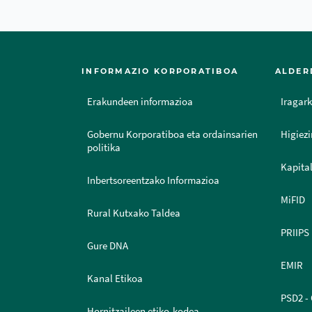
INFORMAZIO KORPORATIBOA
ALDER
Erakundeen informazioa
Iragark
Gobernu Korporatiboa eta ordainsarien
Higiezi
politika
Kapital
Inbertsoreentzako Informazioa
MiFID
Rural Kutxako Taldea
PRIIPS
Gure DNA
EMIR
Kanal Etikoa
PSD2 - 
Hornitzaileen etiko-kodea