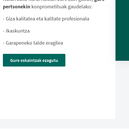
pertsonekin
konprometituak gaudelako:
- Giza kalitatea eta kalitate profesionala
- Ikaskuntza
- Garapeneko talde eragilea
Gure eskaintzak ezagutu