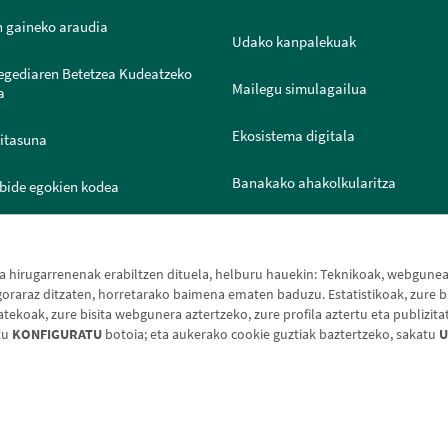
n gaineko araudia
Udako kanpalekuak
legediaren Betetzea Kudeatzeko
Mailegu simulagailua
a
Ekosistema digitala
ritasuna
Banakako ahakolkularitza
bide egokien kodea
Joven IN
ntazio Ataria
hirugarrenenak erabiltzen dituela, helburu hauekin: Teknikoak, webguneak 
raraz ditzaten, horretarako baimena ematen baduzu. Estatistikoak, zure bi
koak, zure bisita webgunera aztertzeko, zure profila aztertu eta publizita
tu
KONFIGURATU
botoia; eta aukerako cookie guztiak baztertzeko, sakatu
U
e-oharra
Cookien politika
Datuen babesa
Aldaketa-m
© Caja Rural de Navarra, 2026. Eskubide guztiak erreserbatuak.