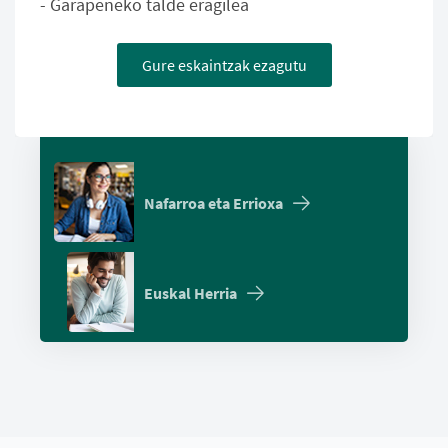
- Garapeneko talde eragilea
Gure eskaintzak ezagutu
Nafarroa eta Errioxa
Euskal Herria