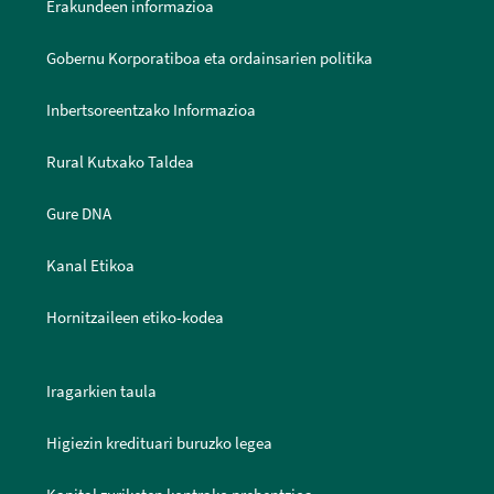
Erakundeen informazioa
Gobernu Korporatiboa eta ordainsarien politika
Inbertsoreentzako Informazioa
Rural Kutxako Taldea
Gure DNA
Kanal Etikoa
Hornitzaileen etiko-kodea
Iragarkien taula
Higiezin kredituari buruzko legea