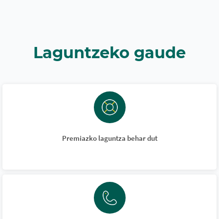
Laguntzeko gaude
Premiazko laguntza behar dut