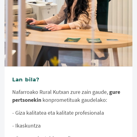
Lan bila?
Nafarroako Rural Kutxan zure zain gaude,
gure
pertsonekin
konprometituak gaudelako:
- Giza kalitatea eta kalitate profesionala
- Ikaskuntza