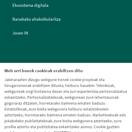
Ekosistema digitala
Banakako ahakolkularitza
Joven IN
Web orri honek cookieak erabiltzen ditu
Jakinarazten dizugu webgune honek cookie propioak eta
hirugarrenenak erabiltzen dituela, helburu hauekin: Teknikoak,
webguneak ongi funtziona dezan eta zuri esperientzia pertsonalizatua
eskaintzeko. Pertsonalizatzekoak, webgunean zure lehentasunak
gogoraraz ditzaten, horretarako baimena ematen baduzu.
Estatistikoak, zure bisita webgunera helburu estatistikoekin
aztertzeko, horretarako baimena ematen baduzu. Marketinekoak edo
jokabideko publizitatekoak, zure bisita webgunera aztertzeko, zure
profila aztertu eta publizitatea eskaintzeko asmoz. Cookie guztien