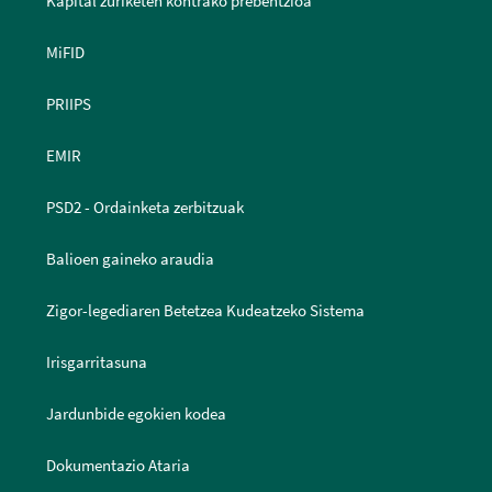
Kapital zuriketen kontrako prebentzioa
MiFID
PRIIPS
EMIR
PSD2 - Ordainketa zerbitzuak
Balioen gaineko araudia
Zigor-legediaren Betetzea Kudeatzeko Sistema
Irisgarritasuna
Jardunbide egokien kodea
Dokumentazio Ataria