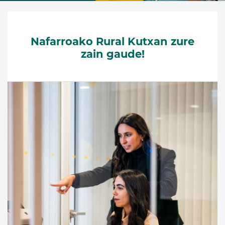
Nafarroako Rural Kutxan zure
zain gaude!