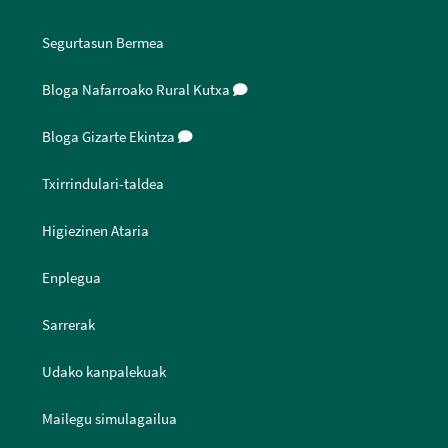
Segurtasun Bermea
Bloga Nafarroako Rural Kutxa
Bloga Gizarte Ekintza
Txirrindulari-taldea
Higiezinen Ataria
Enplegua
Sarrerak
Udako kanpalekuak
Mailegu simulagailua