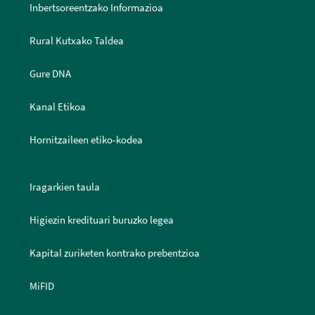
Inbertsoreentzako Informazioa
Rural Kutxako Taldea
Gure DNA
Kanal Etikoa
Hornitzaileen etiko-kodea
Iragarkien taula
Higiezin kredituari buruzko legea
Kapital zuriketen kontrako prebentzioa
MiFID