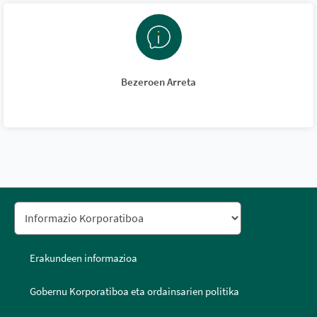
Bezeroen Arreta
Erakundeen informazioa
Gobernu Korporatiboa eta ordainsarien politika