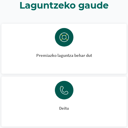
Laguntzeko gaude
Premiazko laguntza behar dut
Deitu