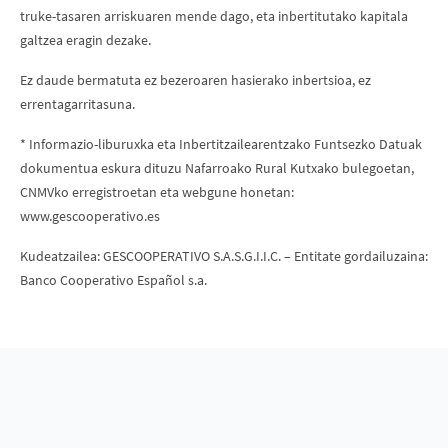
truke-tasaren arriskuaren mende dago, eta inbertitutako kapitala
galtzea eragin dezake.
Ez daude bermatuta ez bezeroaren hasierako inbertsioa, ez
errentagarritasuna.
* Informazio-liburuxka eta Inbertitzailearentzako Funtsezko Datuak
dokumentua eskura dituzu Nafarroako Rural Kutxako bulegoetan,
CNMVko erregistroetan eta webgune honetan:
www.gescooperativo.es
Kudeatzailea: GESCOOPERATIVO S.A.S.G.I.I.C. – Entitate gordailuzaina:
Banco Cooperativo Español s.a.