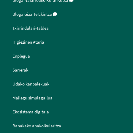
Bloga Nafarroako Rural Kutxa
Bloga Gizarte Ekintza
Txirrindulari-taldea
Higiezinen Ataria
Enplegua
Sarrerak
Udako kanpalekuak
Mailegu simulagailua
Ekosistema digitala
Banakako ahakolkularitza