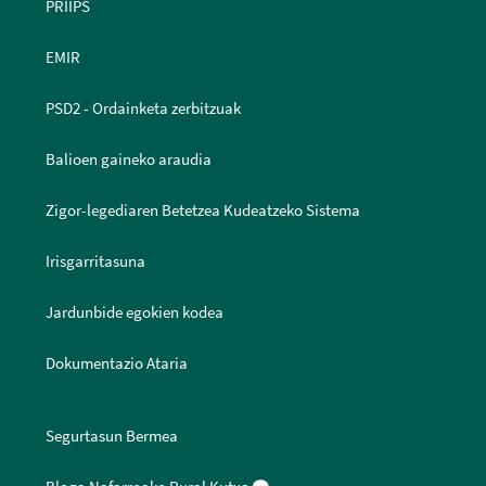
PRIIPS
EMIR
PSD2 - Ordainketa zerbitzuak
Balioen gaineko araudia
Zigor-legediaren Betetzea Kudeatzeko Sistema
Irisgarritasuna
Jardunbide egokien kodea
Dokumentazio Ataria
Segurtasun Bermea