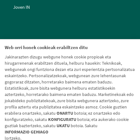
Joven IN
Web orri honek cookieak erabiltzen ditu
Jakinarazten dizugu webgune honek cookie propioak eta
hirugarrenenak erabiltzen dituela, helburu hauekin: Teknikoak,
webguneak ongi funtziona dezan eta zuri esperientzia pertsonalizatua
eskaintzeko. Pertsonalizatzekoak, webgunean zure lehentasunak
gogoraraz ditzaten, horretarako baimena ematen baduzu.
Estatistikoak, zure bisita webgunera helburu estatistikoekin
aztertzeko, horretarako baimena ematen baduzu. Marketinekoak edo
jokabideko publizitatekoak, zure bisita webgunera aztertzeko, zure
profila aztertu eta publizitatea eskaintzeko asmoz. Cookie guztien
erabilera onartzeko, sakatu
ONARTU
botoia; ez onartzeko edo
konfiguratzeko, sakatu
KONFIGURATU
botoia; eta aukerako cookie
guztiak baztertzeko, sakatu
UKATU
botoia. Sakatu
Lege-oharra
Cookien politika
Datuen babesa
Aldaketa-motak
INFORMAZIO GEHIAGO
lortzeko.