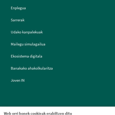
Enplegua
Sarrerak
Udako kanpalekuak
Mailegu simulagailua
Ekosistema digitala
Banakako ahakolkularitza
Joven IN
Web orri honek cookieak erabiltzen ditu