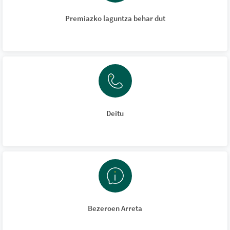
Premiazko laguntza behar dut
Deitu
Bezeroen Arreta