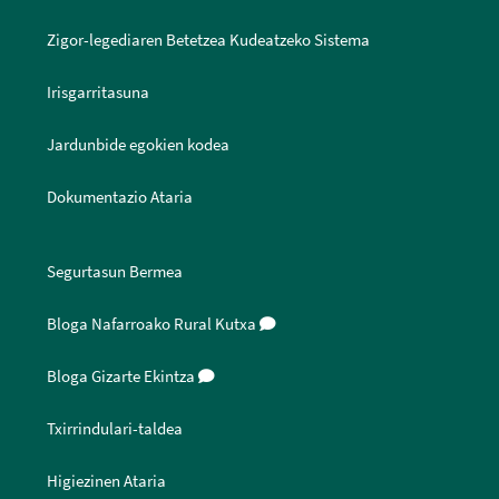
Zigor-legediaren Betetzea Kudeatzeko Sistema
Irisgarritasuna
Jardunbide egokien kodea
Dokumentazio Ataria
Segurtasun Bermea
Bloga Nafarroako Rural Kutxa
Bloga Gizarte Ekintza
Txirrindulari-taldea
Higiezinen Ataria