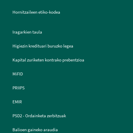
Hornitzaileen etiko-kodea
Iragarkien taula
Higiezin kredituari buruzko legea
Kapital zuriketen kontrako prebentzioa
MiFID
PRIIPS
EMIR
PSD2 - Ordainketa zerbitzuak
Balioen gaineko araudia