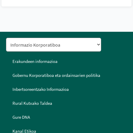
Erakundeen informazioa
Gobernu Korporatiboa eta ordainsarien politika
Inbertsoreentzako Informazioa
Rural Kutxako Taldea
Gure DNA
Kanal Etikoa