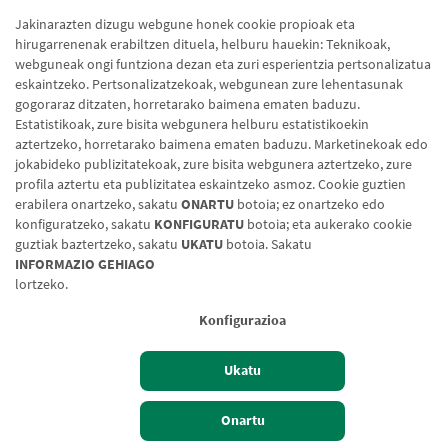
Jakinarazten dizugu webgune honek cookie propioak eta
hirugarrenenak erabiltzen dituela, helburu hauekin: Teknikoak,
webguneak ongi funtziona dezan eta zuri esperientzia pertsonalizatua
eskaintzeko. Pertsonalizatzekoak, webgunean zure lehentasunak
gogoraraz ditzaten, horretarako baimena ematen baduzu.
Estatistikoak, zure bisita webgunera helburu estatistikoekin
aztertzeko, horretarako baimena ematen baduzu. Marketinekoak edo
jokabideko publizitatekoak, zure bisita webgunera aztertzeko, zure
profila aztertu eta publizitatea eskaintzeko asmoz. Cookie guztien
erabilera onartzeko, sakatu
ONARTU
botoia; ez onartzeko edo
konfiguratzeko, sakatu
KONFIGURATU
botoia; eta aukerako cookie
guztiak baztertzeko, sakatu
UKATU
botoia. Sakatu
Lege-oharra
Cookien politika
Datuen babesa
Aldaketa-motak
INFORMAZIO GEHIAGO
lortzeko.
© Caja Rural de Navarra, 2026. Eskubide guztiak erreserbatuak.
Konfigurazioa
Ukatu
Izan bezero
Bezeroen sarbidea
Onartu