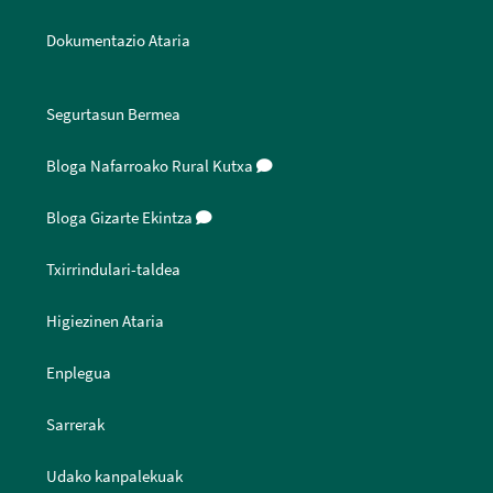
Dokumentazio Ataria
Segurtasun Bermea
Bloga Nafarroako Rural Kutxa
Bloga Gizarte Ekintza
Txirrindulari-taldea
Higiezinen Ataria
Enplegua
Sarrerak
Udako kanpalekuak