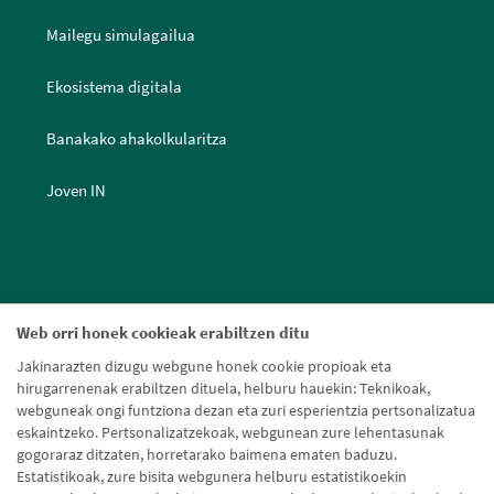
Mailegu simulagailua
Ekosistema digitala
Banakako ahakolkularitza
Joven IN
Web orri honek cookieak erabiltzen ditu
Jakinarazten dizugu webgune honek cookie propioak eta
hirugarrenenak erabiltzen dituela, helburu hauekin: Teknikoak,
webguneak ongi funtziona dezan eta zuri esperientzia pertsonalizatua
eskaintzeko. Pertsonalizatzekoak, webgunean zure lehentasunak
gogoraraz ditzaten, horretarako baimena ematen baduzu.
Estatistikoak, zure bisita webgunera helburu estatistikoekin