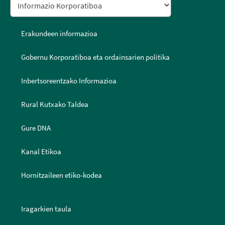
Erakundeen informazioa
Gobernu Korporatiboa eta ordainsarien politika
Inbertsoreentzako Informazioa
Rural Kutxako Taldea
Gure DNA
Kanal Etikoa
Hornitzaileen etiko-kodea
Iragarkien taula