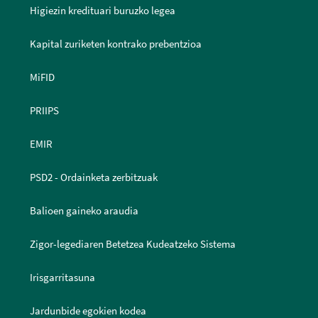
Higiezin kredituari buruzko legea
Kapital zuriketen kontrako prebentzioa
MiFID
PRIIPS
EMIR
PSD2 - Ordainketa zerbitzuak
Balioen gaineko araudia
Zigor-legediaren Betetzea Kudeatzeko Sistema
Irisgarritasuna
Jardunbide egokien kodea