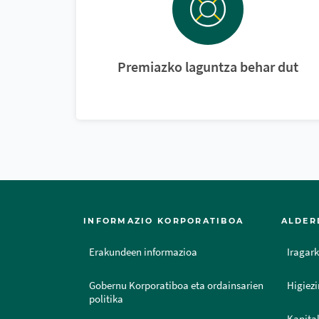
Premiazko laguntza behar dut
INFORMAZIO KORPORATIBOA
ALDER
Erakundeen informazioa
Iragark
Gobernu Korporatiboa eta ordainsarien
Higiezi
politika