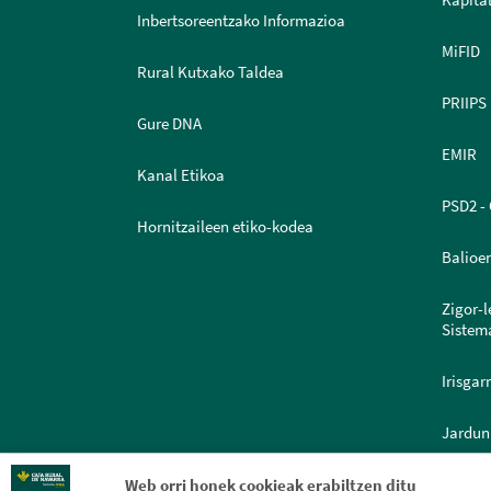
Kapital
Inbertsoreentzako Informazioa
MiFID
Rural Kutxako Taldea
PRIIPS
Gure DNA
EMIR
Kanal Etikoa
PSD2 - 
Hornitzaileen etiko-kodea
Balioe
Zigor-
Sistem
Irisgar
Jardun
Web orri honek cookieak erabiltzen ditu
Dokume