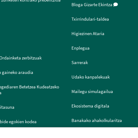
 zuriketen kontrako prebentzioa
Bloga Gizarte Ekintza
Txirrindulari-taldea
Higiezinen Ataria
Enplegua
Ordainketa zerbitzuak
Sarrerak
n gaineko araudia
Udako kanpalekuak
legediaren Betetzea Kudeatzeko
Mailegu simulagailua
a
Ekosistema digitala
ritasuna
Banakako ahakolkularitza
bide egokien kodea
Joven IN
ntazio Ataria