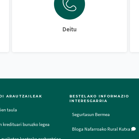
Deitu
DI ARAUTZAILEAK
BESTELAKO INFORMAZIO
INTERESGARRIA
ien taula
Segurtasun Bermea
n kredituari buruzko legea
Bloga Nafarroako Rural Kutxa