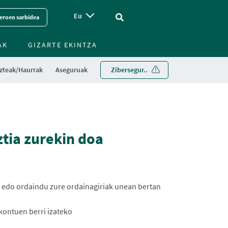
Eu
Vinculo - Buscar en la web
eroen sarbidea
AK
GIZARTE EKINTZA
zteak/Haurrak
Aseguruak
Zibersegur..
tia zurekin doa
m edo ordaindu zure ordainagiriak unean bertan
kontuen berri izateko