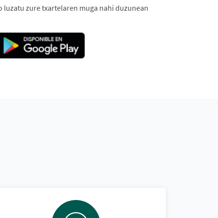
o luzatu zure txartelaren muga nahi duzunean