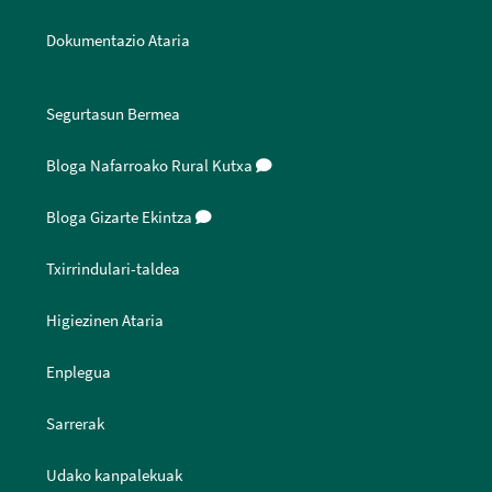
Dokumentazio Ataria
Segurtasun Bermea
Bloga Nafarroako Rural Kutxa
Bloga Gizarte Ekintza
Txirrindulari-taldea
Higiezinen Ataria
Enplegua
Sarrerak
Udako kanpalekuak