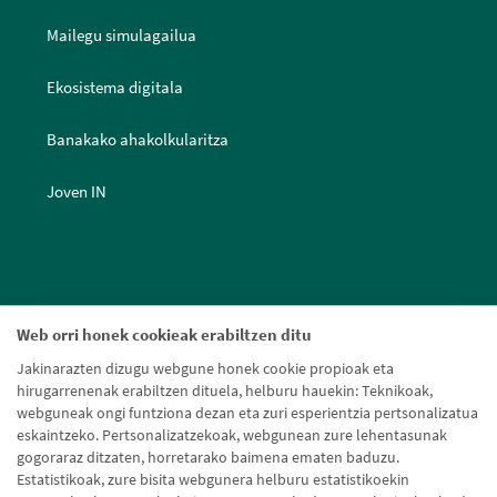
Mailegu simulagailua
Ekosistema digitala
Banakako ahakolkularitza
Joven IN
Web orri honek cookieak erabiltzen ditu
Jakinarazten dizugu webgune honek cookie propioak eta
hirugarrenenak erabiltzen dituela, helburu hauekin: Teknikoak,
webguneak ongi funtziona dezan eta zuri esperientzia pertsonalizatua
eskaintzeko. Pertsonalizatzekoak, webgunean zure lehentasunak
gogoraraz ditzaten, horretarako baimena ematen baduzu.
Estatistikoak, zure bisita webgunera helburu estatistikoekin