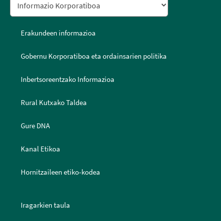
Erakundeen informazioa
Gobernu Korporatiboa eta ordainsarien politika
Inbertsoreentzako Informazioa
Rural Kutxako Taldea
Gure DNA
Kanal Etikoa
Hornitzaileen etiko-kodea
Iragarkien taula