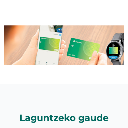
Laguntzeko gaude