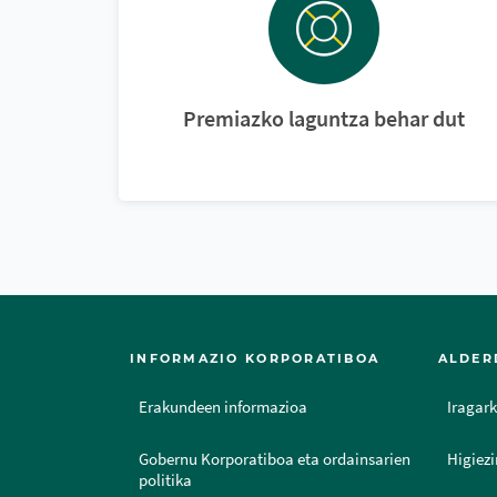
Premiazko laguntza behar dut
INFORMAZIO KORPORATIBOA
ALDER
Erakundeen informazioa
Iragark
Gobernu Korporatiboa eta ordainsarien
Higiezi
politika