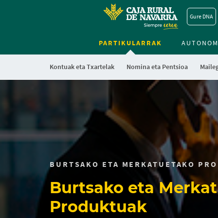
Gure DNA
PARTIKULARRAK
AUTONOM
Kontuak eta Txartelak
Nomina eta Pentsioa
Maile
BURTSAKO ETA MERKATUETAKO PR
Burtsako eta Merka
Produktuak