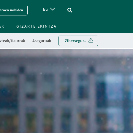
Eu
Vinculo - Buscar en la web
eroen sarbidea
AK
GIZARTE EKINTZA
zteak/Haurrak
Aseguruak
Zibersegur..