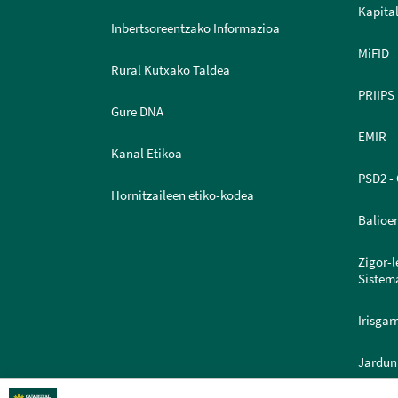
Kapital
Inbertsoreentzako Informazioa
MiFID
Rural Kutxako Taldea
PRIIPS
Gure DNA
EMIR
Kanal Etikoa
PSD2 - 
Hornitzaileen etiko-kodea
Balioe
Zigor-
Sistem
Irisgar
Jardun