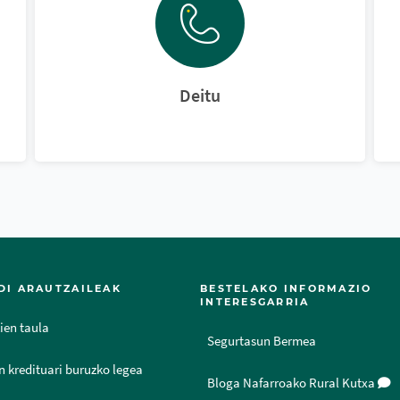
Deitu
DI ARAUTZAILEAK
BESTELAKO INFORMAZIO
INTERESGARRIA
ien taula
Segurtasun Bermea
n kredituari buruzko legea
Bloga Nafarroako Rural Kutxa