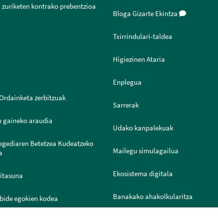
 zuriketen kontrako prebentzioa
Bloga Gizarte Ekintza
Txirrindulari-taldea
Higiezinen Ataria
Enplegua
Ordainketa zerbitzuak
Sarrerak
n gaineko araudia
Udako kanpalekuak
legediaren Betetzea Kudeatzeko
Mailegu simulagailua
a
Ekosistema digitala
ritasuna
Banakako ahakolkularitza
bide egokien kodea