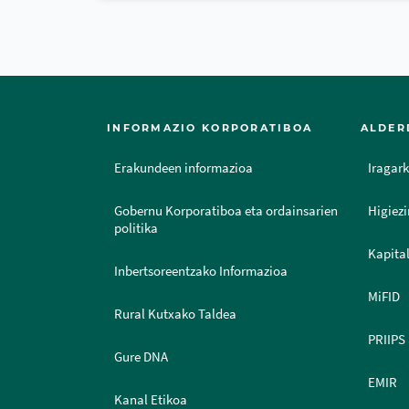
INFORMAZIO KORPORATIBOA
ALDER
Erakundeen informazioa
Iragark
Gobernu Korporatiboa eta ordainsarien
Higiezi
politika
Kapital
Inbertsoreentzako Informazioa
MiFID
Rural Kutxako Taldea
PRIIPS
Gure DNA
EMIR
Kanal Etikoa