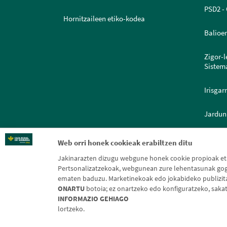
PSD2 - 
Hornitzaileen etiko-kodea
Balioe
Zigor-
Sistem
Irisgar
Jardun
Dokume
Web orri honek cookieak erabiltzen ditu
Jakinarazten dizugu webgune honek cookie propioak eta 
Pertsonalizatzekoak, webgunean zure lehentasunak gogo
ematen baduzu. Marketinekoak edo jokabideko publizitate
ONARTU
botoia; ez onartzeko edo konfiguratzeko, saka
INFORMAZIO GEHIAGO
Leg
lortzeko.