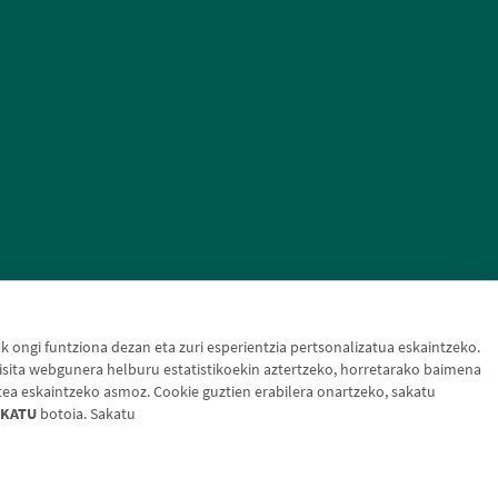
ongi funtziona dezan eta zuri esperientzia pertsonalizatua eskaintzeko.
sita webgunera helburu estatistikoekin aztertzeko, horretarako baimena
tea eskaintzeko asmoz. Cookie guztien erabilera onartzeko, sakatu
KATU
botoia. Sakatu
otak