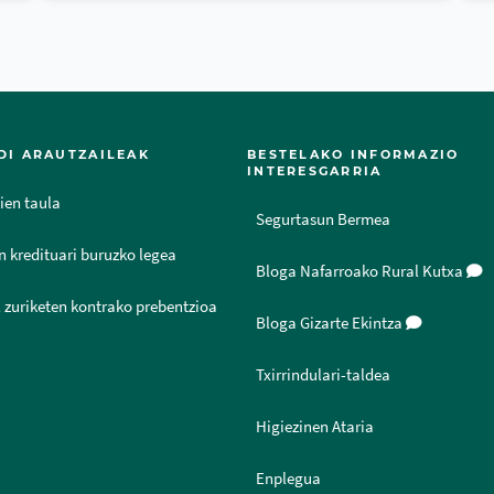
DI ARAUTZAILEAK
BESTELAKO INFORMAZIO
INTERESGARRIA
ien taula
Segurtasun Bermea
n kredituari buruzko legea
Bloga Nafarroako Rural Kutxa
 zuriketen kontrako prebentzioa
Bloga Gizarte Ekintza
Txirrindulari-taldea
Higiezinen Ataria
Enplegua