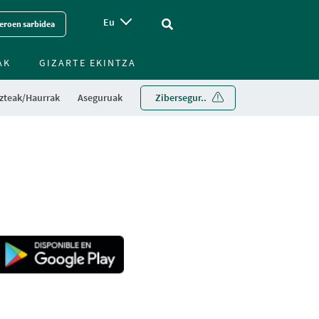
Eu
Vinculo - Buscar en la web
eroen sarbidea
AK
GIZARTE EKINTZA
zteak/Haurrak
Aseguruak
Zibersegur..