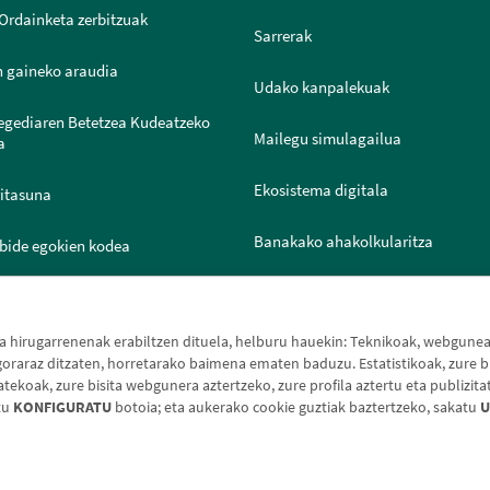
Ordainketa zerbitzuak
Sarrerak
n gaineko araudia
Udako kanpalekuak
legediaren Betetzea Kudeatzeko
Mailegu simulagailua
a
Ekosistema digitala
ritasuna
Banakako ahakolkularitza
bide egokien kodea
Joven IN
ntazio Ataria
hirugarrenenak erabiltzen dituela, helburu hauekin: Teknikoak, webguneak 
raraz ditzaten, horretarako baimena ematen baduzu. Estatistikoak, zure bi
koak, zure bisita webgunera aztertzeko, zure profila aztertu eta publizita
tu
KONFIGURATU
botoia; eta aukerako cookie guztiak baztertzeko, sakatu
U
e-oharra
Cookien politika
Datuen babesa
Aldaketa-m