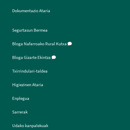
Dokumentazio Ataria
Segurtasun Bermea
Bloga Nafarroako Rural Kutxa
Bloga Gizarte Ekintza
Txirrindulari-taldea
Higiezinen Ataria
Enplegua
Sarrerak
Udako kanpalekuak