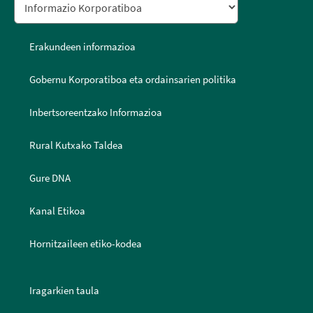
Erakundeen informazioa
Gobernu Korporatiboa eta ordainsarien politika
Inbertsoreentzako Informazioa
Rural Kutxako Taldea
Gure DNA
Kanal Etikoa
Hornitzaileen etiko-kodea
Iragarkien taula