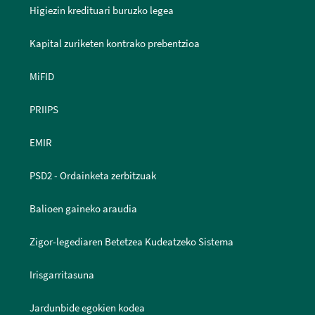
Higiezin kredituari buruzko legea
Kapital zuriketen kontrako prebentzioa
MiFID
PRIIPS
EMIR
PSD2 - Ordainketa zerbitzuak
Balioen gaineko araudia
Zigor-legediaren Betetzea Kudeatzeko Sistema
Irisgarritasuna
Jardunbide egokien kodea