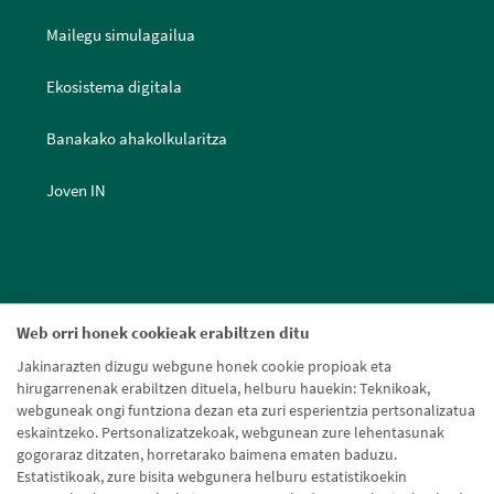
Mailegu simulagailua
Ekosistema digitala
Banakako ahakolkularitza
Joven IN
Web orri honek cookieak erabiltzen ditu
Jakinarazten dizugu webgune honek cookie propioak eta
hirugarrenenak erabiltzen dituela, helburu hauekin: Teknikoak,
webguneak ongi funtziona dezan eta zuri esperientzia pertsonalizatua
eskaintzeko. Pertsonalizatzekoak, webgunean zure lehentasunak
gogoraraz ditzaten, horretarako baimena ematen baduzu.
Estatistikoak, zure bisita webgunera helburu estatistikoekin