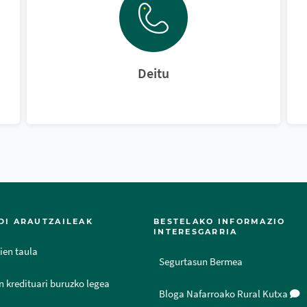
Deitu
DI ARAUTZAILEAK
BESTELAKO INFORMAZIO
INTERESGARRIA
ien taula
Segurtasun Bermea
n kredituari buruzko legea
Bloga Nafarroako Rural Kutxa