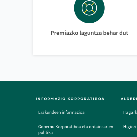
Premiazko laguntza behar dut
INFORMAZIO KORPORATIBOA
ALDER
Erakundeen informazioa
Iragark
Gobernu Korporatiboa eta ordainsarien
Higiezi
politika