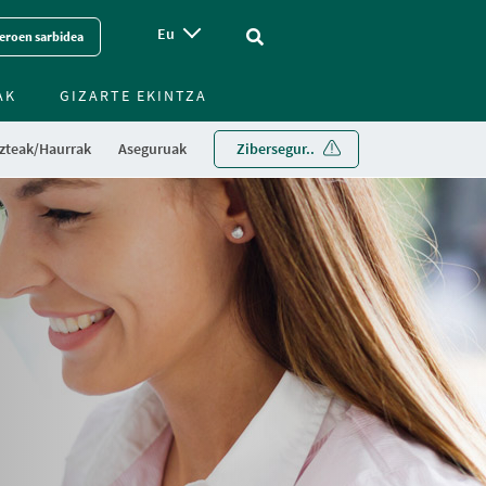
Eu
Vinculo - Buscar en la web
eroen sarbidea
AK
GIZARTE EKINTZA
zteak/Haurrak
Aseguruak
Zibersegur..