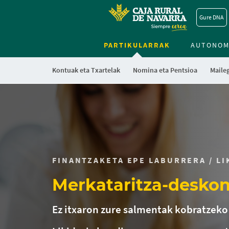
Gure DNA
PARTIKULARRAK
AUTONOM
Kontuak eta Txartelak
Nomina eta Pentsioa
Maile
FINANTZAKETA EPE LABURRERA / LI
Merkataritza-desko
Ez itxaron zure salmentak kobratzek