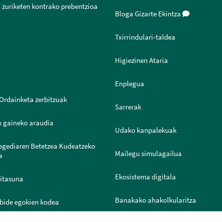
 zuriketen kontrako prebentzioa
Bloga Gizarte Ekintza
Txirrindulari-taldea
Higiezinen Ataria
Enplegua
Ordainketa zerbitzuak
Sarrerak
n gaineko araudia
Udako kanpalekuak
legediaren Betetzea Kudeatzeko
Mailegu simulagailua
a
Ekosistema digitala
ritasuna
Banakako ahakolkularitza
bide egokien kodea