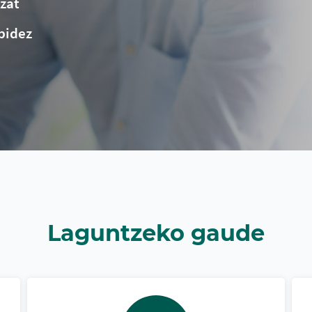
tzat
 bidez
Laguntzeko gaude