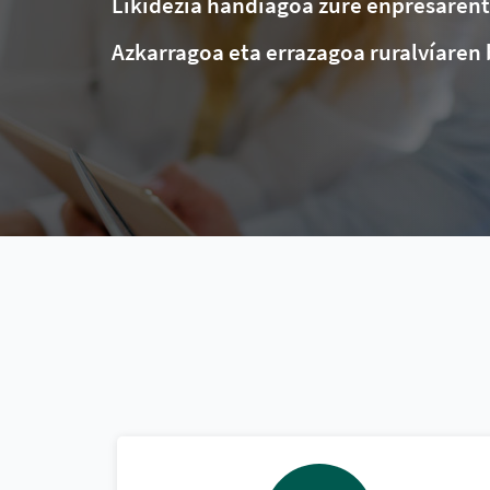
Likidezia handiagoa zure enpresaren
Azkarragoa eta errazagoa ruralvíaren