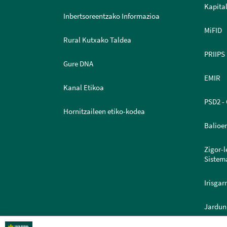
Kapital
Inbertsoreentzako Informazioa
MiFID
Rural Kutxako Taldea
PRIIPS
Gure DNA
EMIR
Kanal Etikoa
PSD2 - 
Hornitzaileen etiko-kodea
Balioe
Zigor-
Sistem
Irisgar
Jardun