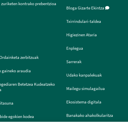
 zuriketen kontrako prebentzioa
Bloga Gizarte Ekintza
Txirrindulari-taldea
Higiezinen Ataria
Enplegua
Ordainketa zerbitzuak
Sarrerak
n gaineko araudia
Udako kanpalekuak
legediaren Betetzea Kudeatzeko
Mailegu simulagailua
a
Ekosistema digitala
ritasuna
Banakako ahakolkularitza
bide egokien kodea