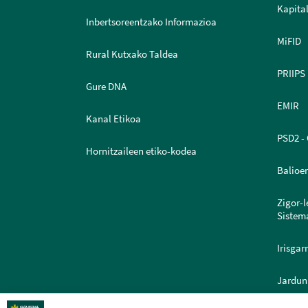
Kapital
Inbertsoreentzako Informazioa
MiFID
Rural Kutxako Taldea
PRIIPS
Gure DNA
EMIR
Kanal Etikoa
PSD2 - 
Hornitzaileen etiko-kodea
Balioe
Zigor-
Sistem
Irisgar
Jardun