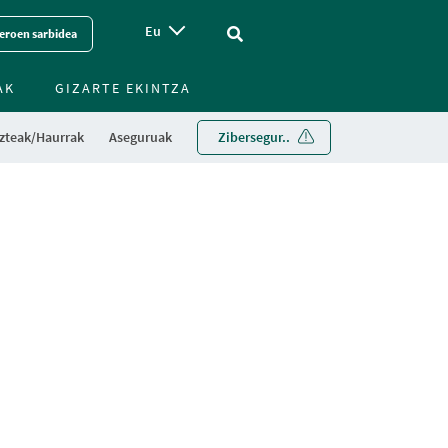
Eu
Vinculo - Buscar en la web
eroen sarbidea
AK
GIZARTE EKINTZA
zteak/Haurrak
Aseguruak
Zibersegur..