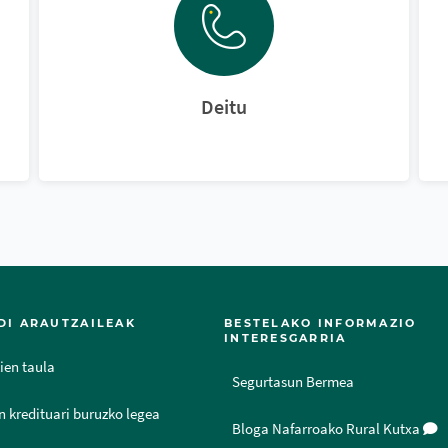
Deitu
DI ARAUTZAILEAK
BESTELAKO INFORMAZIO
INTERESGARRIA
ien taula
Segurtasun Bermea
n kredituari buruzko legea
Bloga Nafarroako Rural Kutxa