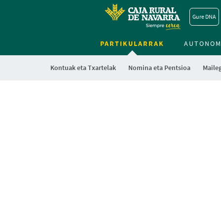
Gure DNA
PARTIKULARRAK
AUTONOM
Kontuak eta Txartelak
Nomina eta Pentsioa
Maile