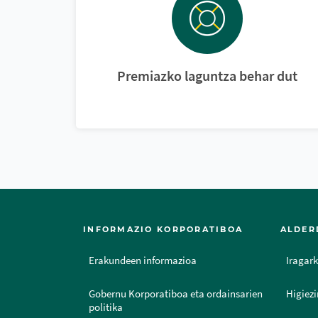
Premiazko laguntza behar dut
INFORMAZIO KORPORATIBOA
ALDER
Erakundeen informazioa
Iragark
Gobernu Korporatiboa eta ordainsarien
Higiezi
politika