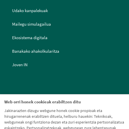
Udako kanpalekuak
Mailegu simulagailua
Ekosistema digitala
Banakako ahakolkularitza
Joven IN
Web orri honek cookieak erabiltzen ditu
Jakinarazten dizugu webgune honek cookie propioak eta
hirugarrenenak erabiltzen dituela, helburu hauekin: Teknikoak,
webguneak ongi funtziona dezan eta zuri esperientzia pertsonalizatua
eskaintzeko. Pertsonalizatzekoak, webgunean zure lehentasunak