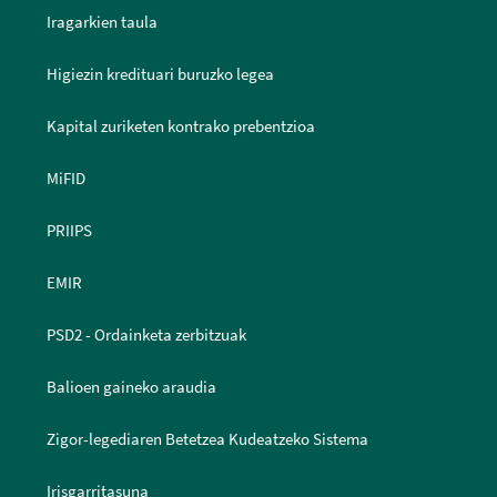
Iragarkien taula
Higiezin kredituari buruzko legea
Kapital zuriketen kontrako prebentzioa
MiFID
PRIIPS
EMIR
PSD2 - Ordainketa zerbitzuak
Balioen gaineko araudia
Zigor-legediaren Betetzea Kudeatzeko Sistema
Irisgarritasuna