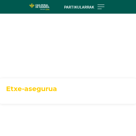
Skip
PARTIKULARRAK
to
main
contentt
Etxe-asegurua