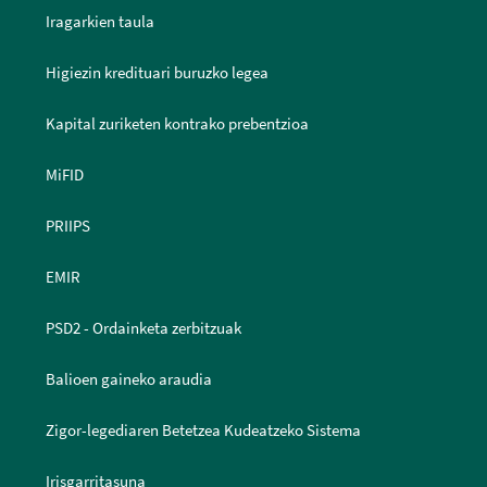
Iragarkien taula
Higiezin kredituari buruzko legea
Kapital zuriketen kontrako prebentzioa
MiFID
PRIIPS
EMIR
PSD2 - Ordainketa zerbitzuak
Balioen gaineko araudia
Zigor-legediaren Betetzea Kudeatzeko Sistema
Irisgarritasuna