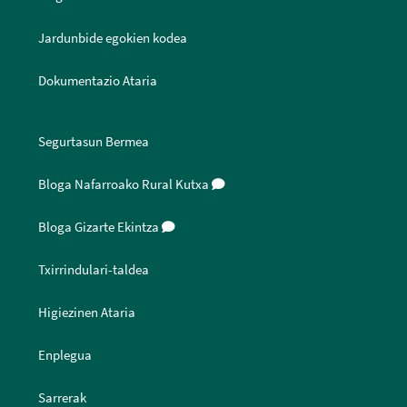
Jardunbide egokien kodea
Dokumentazio Ataria
Segurtasun Bermea
Bloga Nafarroako Rural Kutxa
Bloga Gizarte Ekintza
Txirrindulari-taldea
Higiezinen Ataria
Enplegua
Sarrerak