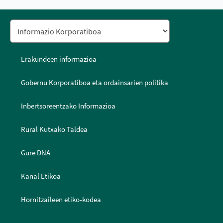
Erakundeen informazioa
Gobernu Korporatiboa eta ordainsarien politika
Inbertsoreentzako Informazioa
Rural Kutxako Taldea
Gure DNA
Kanal Etikoa
Hornitzaileen etiko-kodea