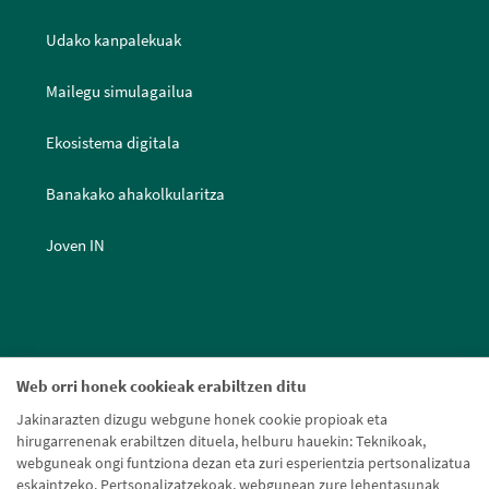
Udako kanpalekuak
Mailegu simulagailua
Ekosistema digitala
Banakako ahakolkularitza
Joven IN
Web orri honek cookieak erabiltzen ditu
Jakinarazten dizugu webgune honek cookie propioak eta
hirugarrenenak erabiltzen dituela, helburu hauekin: Teknikoak,
webguneak ongi funtziona dezan eta zuri esperientzia pertsonalizatua
eskaintzeko. Pertsonalizatzekoak, webgunean zure lehentasunak