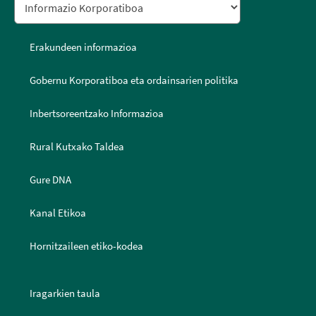
Erakundeen informazioa
Gobernu Korporatiboa eta ordainsarien politika
Inbertsoreentzako Informazioa
Rural Kutxako Taldea
Gure DNA
Kanal Etikoa
Hornitzaileen etiko-kodea
Iragarkien taula