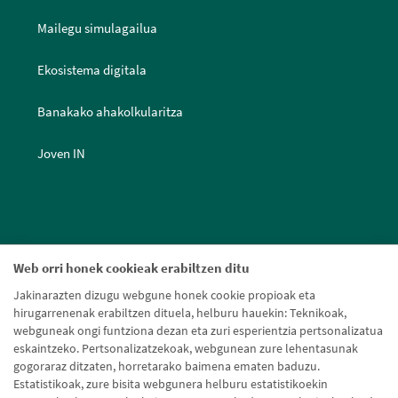
Mailegu simulagailua
Ekosistema digitala
Banakako ahakolkularitza
Joven IN
Web orri honek cookieak erabiltzen ditu
Jakinarazten dizugu webgune honek cookie propioak eta
hirugarrenenak erabiltzen dituela, helburu hauekin: Teknikoak,
webguneak ongi funtziona dezan eta zuri esperientzia pertsonalizatua
eskaintzeko. Pertsonalizatzekoak, webgunean zure lehentasunak
gogoraraz ditzaten, horretarako baimena ematen baduzu.
Estatistikoak, zure bisita webgunera helburu estatistikoekin