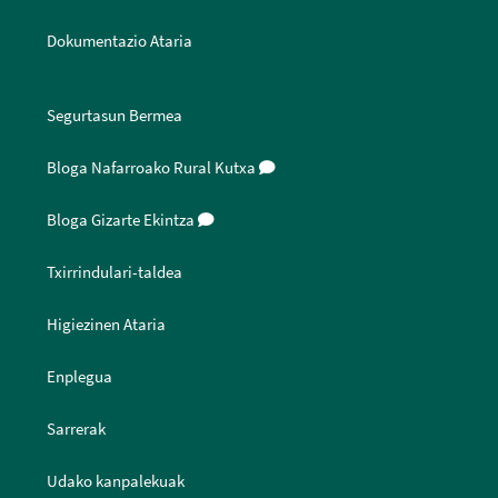
Dokumentazio Ataria
Segurtasun Bermea
Bloga Nafarroako Rural Kutxa
Bloga Gizarte Ekintza
Txirrindulari-taldea
Higiezinen Ataria
Enplegua
Sarrerak
Udako kanpalekuak