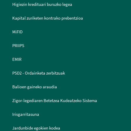
Higiezin kredituari buruzko legea
Kapital zuriketen kontrako prebentzioa
MiFID
PRIIPS
EMIR
PSD2 - Ordainketa zerbitzuak
Balioen gaineko araudia
Zigor-legediaren Betetzea Kudeatzeko Sistema
Irisgarritasuna
Jardunbide egokien kodea