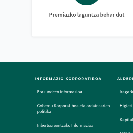
Premiazko laguntza behar dut
INFORMAZIO KORPORATIBOA
ALDER
Erakundeen informazioa
Iragark
Gobernu Korporatiboa eta ordainsarien
Higiezi
politika
Kapital
Inbertsoreentzako Informazioa