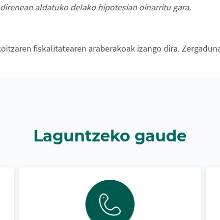
 direnean aldatuko delako hipotesian oinarritu gara.
oitzaren fiskalitatearen araberakoak izango dira. Zergadun
Laguntzeko gaude