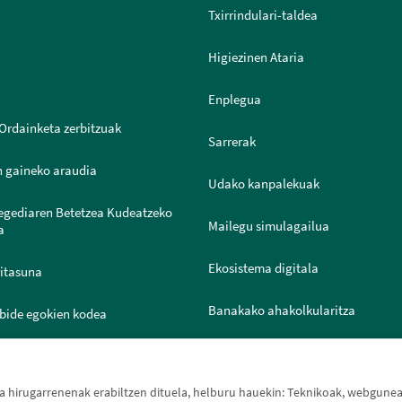
Txirrindulari-taldea
Higiezinen Ataria
Enplegua
Ordainketa zerbitzuak
Sarrerak
n gaineko araudia
Udako kanpalekuak
legediaren Betetzea Kudeatzeko
Mailegu simulagailua
a
Ekosistema digitala
ritasuna
Banakako ahakolkularitza
bide egokien kodea
Joven IN
ntazio Ataria
hirugarrenenak erabiltzen dituela, helburu hauekin: Teknikoak, webguneak 