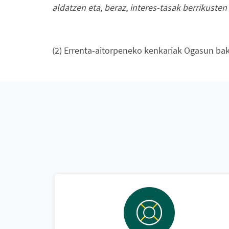
aldatzen eta, beraz, interes-tasak berrikusten
(2) Errenta-aitorpeneko kenkariak Ogasun bak