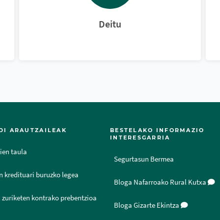
Deitu
DI ARAUTZAILEAK
BESTELAKO INFORMAZIO
INTERESGARRIA
ien taula
Segurtasun Bermea
n kredituari buruzko legea
Bloga Nafarroako Rural Kutxa
 zuriketen kontrako prebentzioa
Bloga Gizarte Ekintza