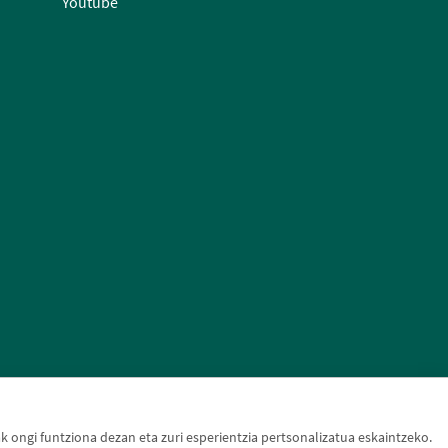
Youtube
ongi funtziona dezan eta zuri esperientzia pertsonalizatua eskaintzeko.