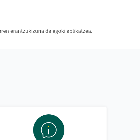
aren erantzukizuna da egoki aplikatzea.