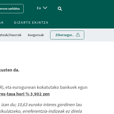
Eu
Vinculo - Buscar en la web
eroen sarbidea
AK
GIZARTE EKINTZA
zteak/Haurrak
Aseguruak
Zibersegur..
kusten da.
STR), eta eurogunean kokatutako bankuek egun
es-tasa hori % 3,902 zen
 izan du; 10,63 euroko interes gordinen lau
lkulatzeko, erreferentzia-indizeak ez direla