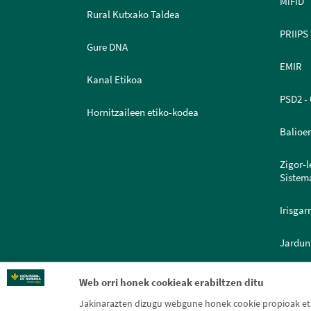
MiFID
Rural Kutxako Taldea
PRIIPS
Gure DNA
EMIR
Kanal Etikoa
PSD2 - 
Hornitzaileen etiko-kodea
Balioe
Zigor-
Sistem
Irisgar
Jardun
Dokume
Web orri honek cookieak erabiltzen ditu
Jakinarazten dizugu webgune honek cookie propioak eta 