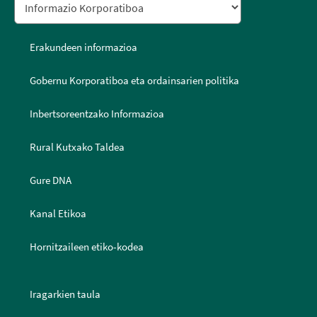
Erakundeen informazioa
Gobernu Korporatiboa eta ordainsarien politika
Inbertsoreentzako Informazioa
Rural Kutxako Taldea
Gure DNA
Kanal Etikoa
Hornitzaileen etiko-kodea
Iragarkien taula