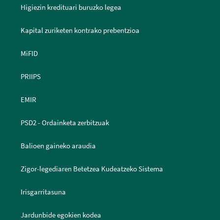
Higiezin kredituari buruzko legea
Kapital zuriketen kontrako prebentzioa
MiFID
PRIIPS
EMIR
PSD2 - Ordainketa zerbitzuak
Balioen gaineko araudia
Zigor-legediaren Betetzea Kudeatzeko Sistema
Irisgarritasuna
Jardunbide egokien kodea