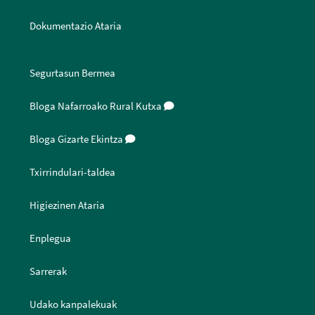
Dokumentazio Ataria
Segurtasun Bermea
Bloga Nafarroako Rural Kutxa
Bloga Gizarte Ekintza
Txirrindulari-taldea
Higiezinen Ataria
Enplegua
Sarrerak
Udako kanpalekuak