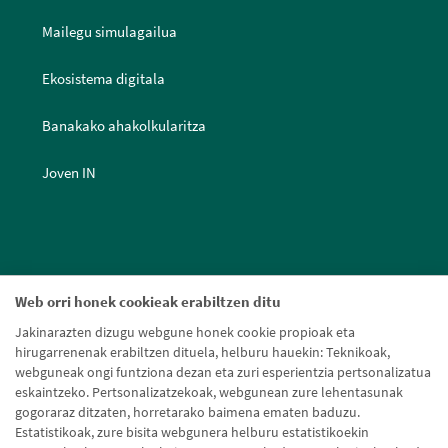
Mailegu simulagailua
Ekosistema digitala
Banakako ahakolkularitza
Joven IN
Web orri honek cookieak erabiltzen ditu
Jakinarazten dizugu webgune honek cookie propioak eta
hirugarrenenak erabiltzen dituela, helburu hauekin: Teknikoak,
webguneak ongi funtziona dezan eta zuri esperientzia pertsonalizatua
eskaintzeko. Pertsonalizatzekoak, webgunean zure lehentasunak
gogoraraz ditzaten, horretarako baimena ematen baduzu.
Estatistikoak, zure bisita webgunera helburu estatistikoekin