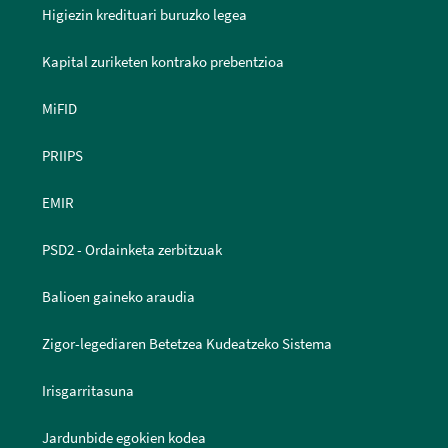
Higiezin kredituari buruzko legea
Kapital zuriketen kontrako prebentzioa
MiFID
PRIIPS
EMIR
PSD2 - Ordainketa zerbitzuak
Balioen gaineko araudia
Zigor-legediaren Betetzea Kudeatzeko Sistema
Irisgarritasuna
Jardunbide egokien kodea