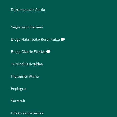
Dokumentazio Ataria
Segurtasun Bermea
Bloga Nafarroako Rural Kutxa
Bloga Gizarte Ekintza
Txirrindulari-taldea
Higiezinen Ataria
Enplegua
Sarrerak
Udako kanpalekuak