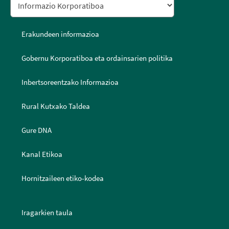
Erakundeen informazioa
Gobernu Korporatiboa eta ordainsarien politika
Inbertsoreentzako Informazioa
Rural Kutxako Taldea
Gure DNA
Kanal Etikoa
Hornitzaileen etiko-kodea
Iragarkien taula