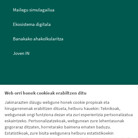
Mailegu simulagailua
Ekosistema digitala
Banakako ahakolkularitza
Joven IN
Web orri honek cookieak erabiltzen ditu
Jakinarazten dizugu webgune honek cookie propioak eta
hirugarrenenak erabiltzen dituela, helburu hauekin: Teknikoak,
webguneak ongi funtziona dezan eta zuri esperientzia pertsonalizatua
eskaintzeko. Pertsonalizatzekoak, webgunean zure lehentasunak
gogoraraz ditzaten, horretarako baimena ematen baduzu.
Estatistikoak, zure bisita webgunera helburu estatistikoekin