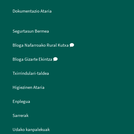
Dokumentazio Ataria
Segurtasun Bermea
Bloga Nafarroako Rural Kutxa
Bloga Gizarte Ekintza
Txirrindulari-taldea
Higiezinen Ataria
Enplegua
Sarrerak
Udako kanpalekuak