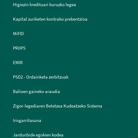
Higiezin kredituari buruzko legea
Kapital zuriketen kontrako prebentzioa
MiFID
PRIIPS
EMIR
PSD2 - Ordainketa zerbitzuak
Balioen gaineko araudia
Zigor-legediaren Betetzea Kudeatzeko Sistema
Irisgarritasuna
Jardunbide egokien kodea