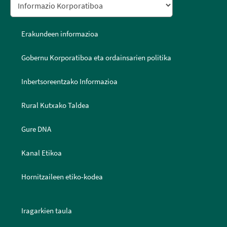
Erakundeen informazioa
Gobernu Korporatiboa eta ordainsarien politika
Inbertsoreentzako Informazioa
Rural Kutxako Taldea
Gure DNA
Kanal Etikoa
Hornitzaileen etiko-kodea
Iragarkien taula