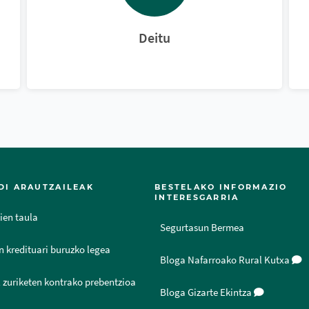
Deitu
DI ARAUTZAILEAK
BESTELAKO INFORMAZIO
INTERESGARRIA
ien taula
Segurtasun Bermea
n kredituari buruzko legea
Bloga Nafarroako Rural Kutxa
 zuriketen kontrako prebentzioa
Bloga Gizarte Ekintza