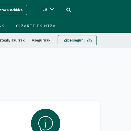
Eu
Vinculo - Buscar en la web
eroen sarbidea
AK
GIZARTE EKINTZA
zteak/Haurrak
Aseguruak
Zibersegur..