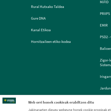
MiFID
Rural Kutxako Taldea
PRIIPS
Gure DNA
EMIR
Kanal Etikoa
PSD2 - 
Hornitzaileen etiko-kodea
Balioe
Zigor-
Sistem
Irisgar
Jardun
Dokume
Web orri honek cookieak erabiltzen ditu
Jakinarazten dizugu webgune honek cookie propioak eta 