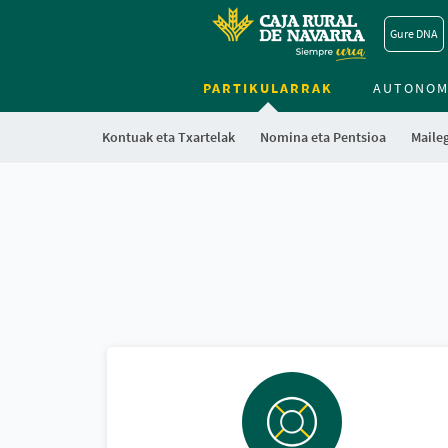
Gure DNA
PARTIKULARRAK
AUTONOM
Kontuak eta Txartelak
Nomina eta Pentsioa
Maile