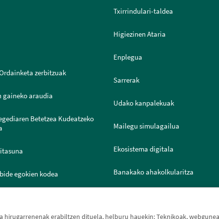
Txirrindulari-taldea
Higiezinen Ataria
Enplegua
Ordainketa zerbitzuak
Sarrerak
n gaineko araudia
Udako kanpalekuak
legediaren Betetzea Kudeatzeko
Mailegu simulagailua
a
Ekosistema digitala
ritasuna
Banakako ahakolkularitza
bide egokien kodea
Joven IN
ntazio Ataria
hirugarrenenak erabiltzen dituela, helburu hauekin: Teknikoak, webguneak 