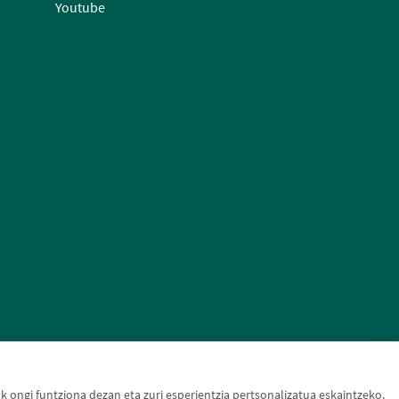
Youtube
ongi funtziona dezan eta zuri esperientzia pertsonalizatua eskaintzeko.