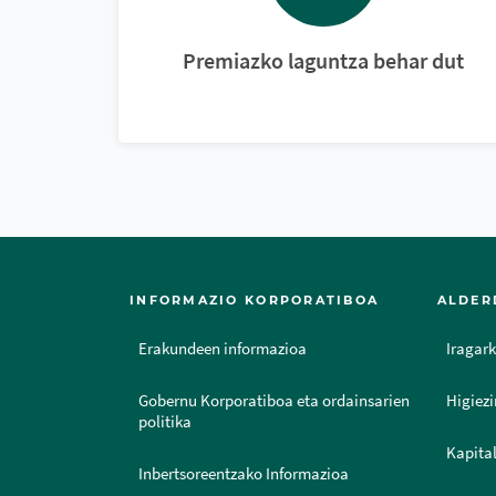
Premiazko laguntza behar dut
INFORMAZIO KORPORATIBOA
ALDER
Erakundeen informazioa
Iragark
Gobernu Korporatiboa eta ordainsarien
Higiezi
politika
Kapital
Inbertsoreentzako Informazioa