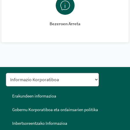
Bezeroen Arreta
Erakundeen informazioa
Gobernu Korporatiboa eta ordainsarien politika
Inbertsoreentzako Informazioa