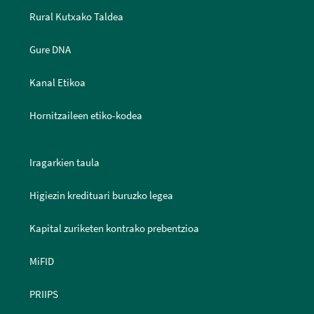
Rural Kutxako Taldea
Gure DNA
Kanal Etikoa
Hornitzaileen etiko-kodea
Iragarkien taula
Higiezin kredituari buruzko legea
Kapital zuriketen kontrako prebentzioa
MiFID
PRIIPS