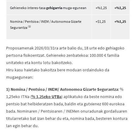
Gehieneko interes-tasa
gehigarria
muga-egunean
+%1,25
+%1,25
Nomina / Pentsioa / INEM / Autonomoa Gizarte
+$1,25
+%1,25
(1)
Segurantza
Proposamenak 2026/03/31ra arte balio du, 18 urte edo gehiagoko
pertsona fisikoentzat. Gehieneko zenbatekoa: 100.000 € familia
unitateko eta kontu lotu bakoitzeko.
Hiru kasu haietako bakoitza bere moduan ordainduko da
mugaegunean:
1) Nomina / Pentsioa / INEM/ Autonomoa Gizarte Segurantza
: %
1,25eko ITNa (
% 1,25eko UTBa
) aplikatuko da beste nomina edo
pentsio bat helbideratzen bada, baldin eta gutxienez 600 eurokoa
bada. Nominaren / Pentsioaren / INEMen onuradunak gordailuaren
titularretako bat izan behar du eta, nomina bada, besteren kontura
lan egin behar du.