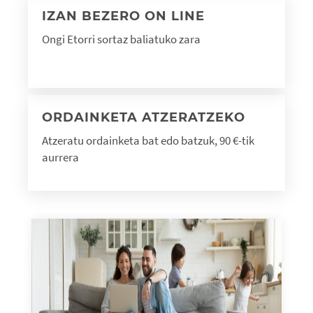
IZAN BEZERO ON LINE
Ongi Etorri sortaz baliatuko zara
ORDAINKETA ATZERATZEKO
Atzeratu ordainketa bat edo batzuk, 90 €-tik
aurrera