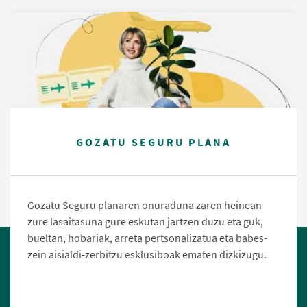
GOZATU SEGURU PLANA
Gozatu Seguru planaren onuraduna zaren heinean
zure lasaitasuna gure eskutan jartzen duzu eta guk,
bueltan, hobariak, arreta pertsonalizatua eta babes-
zein aisialdi-zerbitzu esklusiboak ematen dizkizugu.