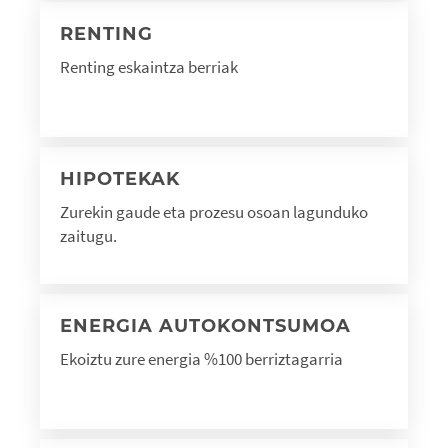
RENTING
Renting eskaintza berriak
HIPOTEKAK
Zurekin gaude eta prozesu osoan lagunduko
zaitugu.
ENERGIA AUTOKONTSUMOA
Ekoiztu zure energia %100 berriztagarria