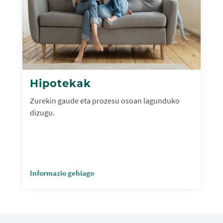
Hipotekak
Zurekin gaude eta prozesu osoan lagunduko
dizugu.
Informazio gehiago