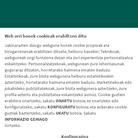
Web orri honek cookieak erabiltzen ditu
Jakinarazten dizugu webgune honek cookie propioak eta
hirugarrenenak erabiltzen dituela, helburu hauekin: Teknikoak,
webguneak ongi funtziona dezan eta zuri esperientzia pertsonalizatua
eskaintzeko. Pertsonalizatzekoak, webgunean zure lehentasunak
gogoraraz ditzaten, horretarako baimena ematen baduzu.
Estatistikoak, zure bisita webgunera helburu estatistikoekin
aztertzeko, horretarako baimena ematen baduzu. Marketinekoak edo
jokabideko publizitatekoak, zure bisita webgunera aztertzeko, zure
profila aztertu eta publizitatea eskaintzeko asmoz. Cookie guztien
erabilera onartzeko, sakatu
ONARTU
botoia; ez onartzeko edo
konfiguratzeko, sakatu
KONFIGURATU
botoia; eta aukerako cookie
guztiak baztertzeko, sakatu
UKATU
botoia. Sakatu
Lege-oharra
Cookien politika
Datuen babesa
Aldaketa-motak
INFORMAZIO GEHIAGO
lortzeko.
© Caja Rural de Navarra, 2026. Eskubide guztiak erreserbatuak.
Konfigurazioa