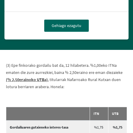
Gehiago ezagutu
(3) Epe finkorako gordailu bat da, 12 hilabetera. %1,00eko ITNa
ematen die zure aurrezkiei, baina % 2,50eraino ere eman diezaieke
(% 2,50erainoko UTBa)
, titularrak Nafarroako Rural Kutxan duen
lotura berriaren arabera. Honela:
ITN
UTB
Gordailuaren gutxieneko interes-tasa
%1,75
%1,75