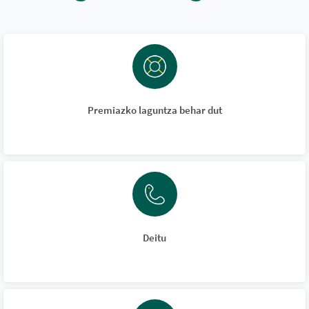
Premiazko laguntza behar dut
Deitu