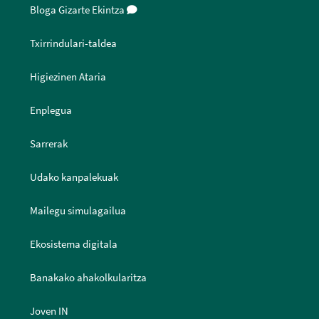
Bloga Gizarte Ekintza
Txirrindulari-taldea
Higiezinen Ataria
Enplegua
Sarrerak
Udako kanpalekuak
Mailegu simulagailua
Ekosistema digitala
Banakako ahakolkularitza
Joven IN