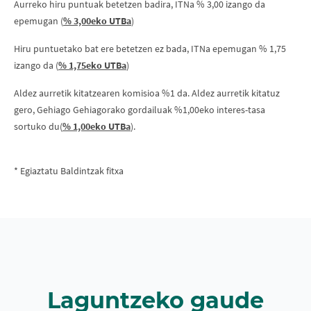
Aurreko hiru puntuak betetzen badira, ITNa % 3,00 izango da
epemugan (
% 3,00eko UTBa
)
Hiru puntuetako bat ere betetzen ez bada, ITNa epemugan % 1,75
izango da (
% 1,75eko UTBa
)
Aldez aurretik kitatzearen komisioa %1 da. Aldez aurretik kitatuz
gero, Gehiago Gehiagorako gordailuak %1,00eko interes-tasa
sortuko du(
% 1,00eko UTBa
).
* Egiaztatu Baldintzak fitxa
Laguntzeko gaude